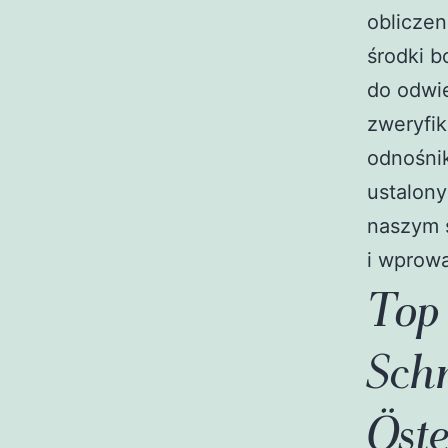
obliczen
środki b
do odwie
zweryfik
odnośnik
ustalony
naszym 
i wprowa
Top
Sch
Öst