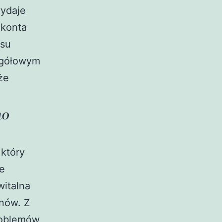
wydaje
 konta
isu
egółowym
że
no
który
e
italna
inów. Z
roblemów