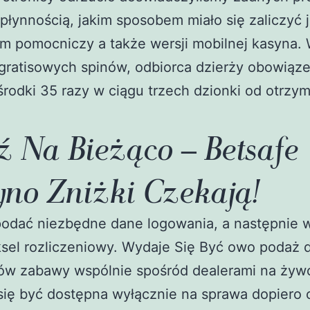
płynnością, jakim sposobem miało się zaliczyć 
m pomocniczy a także wersji mobilnej kasyna.
 gratisowych spinów, odbiorca dzierży obowiąz
środki 35 razy w ciągu trzech dzionki od otrzy
ź Na Bieżąco – Betsafe
yno Zniżki Czekają!
podać niezbędne dane logowania, a następnie 
sel rozliczeniowy. Wydaje Się Być owo podaż d
ów zabawy wspólnie spośród dealerami na żywo
się być dostępna wyłącznie na sprawa dopiero 