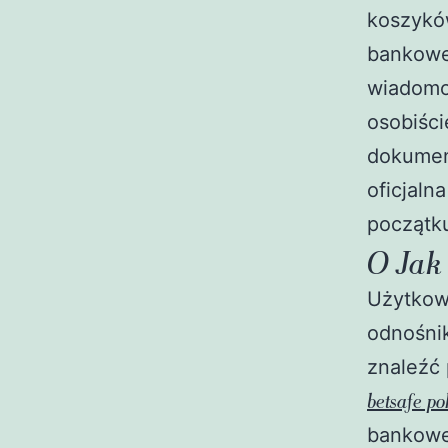
koszykó
bankowe
wiadomo
osobiśc
dokument
oficjaln
początku
O Jak
Użytkow
odnośnik
znaleźć 
betsafe po
bankowe