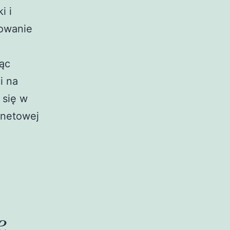
i i
gowanie
jąc
i na
 się w
rnetowej
e