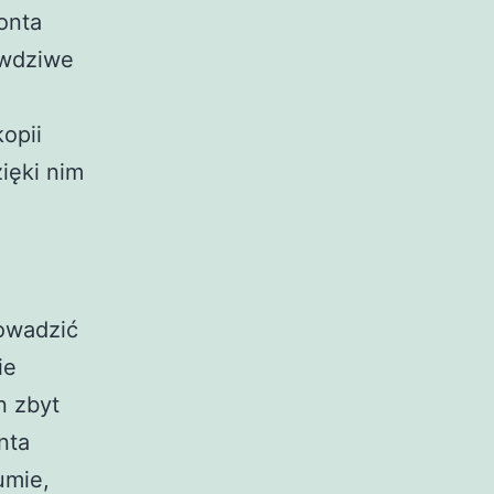
onta
awdziwe
opii
ięki nim
owadzić
ie
n zbyt
nta
umie,