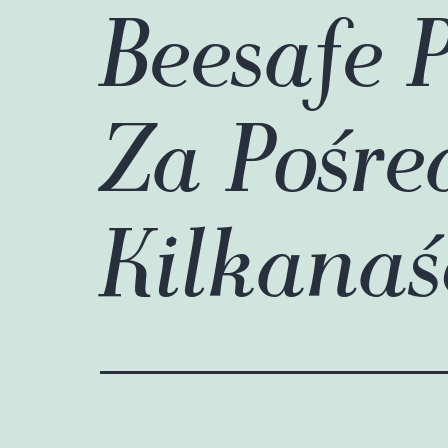
Beesafe 
Za Pośre
Kilkanaś