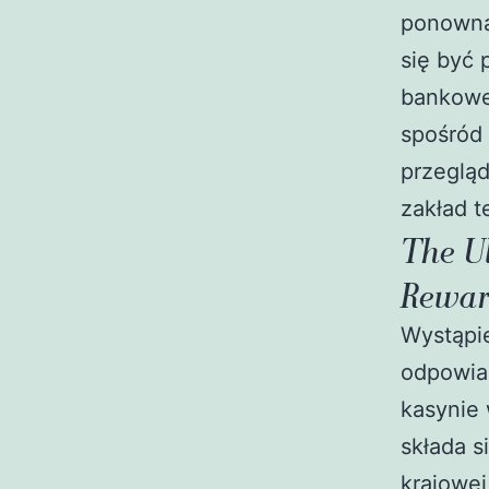
ponowna 
się być 
bankowe
spośród
przeglą
zakład 
The U
Rewar
Wystąpi
odpowia
kasynie
składa s
krajowe