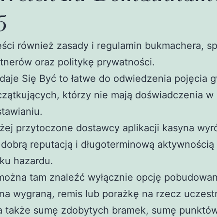
5
ści również zasady i regulamin bukmachera, sp
tnerów oraz politykę prywatności.
aje Się Być to łatwe do odwiedzenia pojęcia g
zątkujących, którzy nie mają doświadczenia w
tawianiu.
ej przytoczone dostawcy aplikacji kasyna wyr
 dobrą reputacją i długoterminową aktywnością
ku hazardu.
można tam znaleźć wyłącznie opcję pobudowan
na wygraną, remis lub porażkę na rzecz uczes
a także sumę zdobytych bramek, sumę punktó