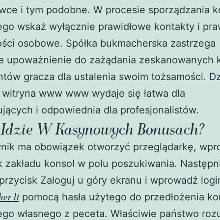
wce i tym podobne. W procesie sporządzania k
go wskaż wyłącznie prawidłowe kontakty i pr
ści osobowe. Spółka bukmacherska zastrzega
ie upoważnienie do zażądania zeskanowanych k
ów gracza dla ustalenia swoim tożsamości. Dz
a witryna www www wydaje się łatwa dla
jących i odpowiednia dla profesjonalistów.
 Idzie W Kasynowych Bonusach?
nik ma obowiązek otworzyć przeglądarkę, wpr
 zakładu konsol w polu poszukiwania. Następn
przycisk Zaloguj u góry ekranu i wprowadź logi
ker lt
pomocą hasła użytego do przedłożenia ko
go własnego z peceta. Właściwie państwo roz