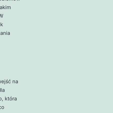
jakim
 W
ek
mania
wejść na
la
, która
co