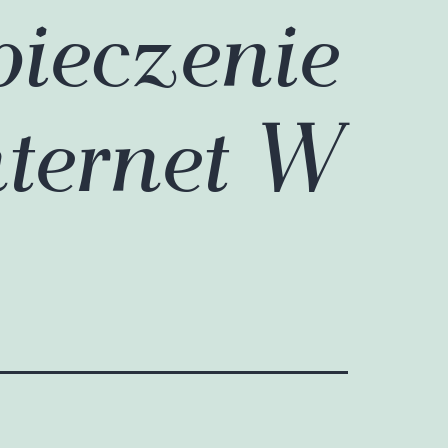
pieczenie
nternet W