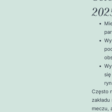
202
Mie
par
Wyd
poc
obs
Wyż
się
ryn
Często 
zakładu 
meczu, 