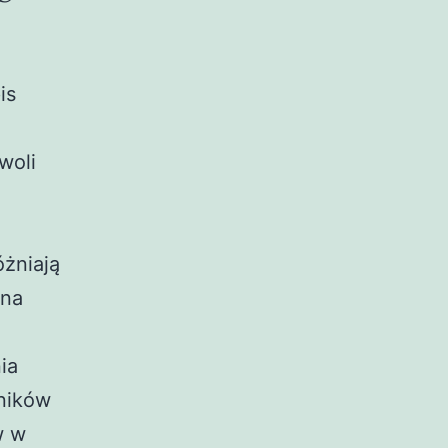
is
woli
óżniają
 na
ia
tników
w w