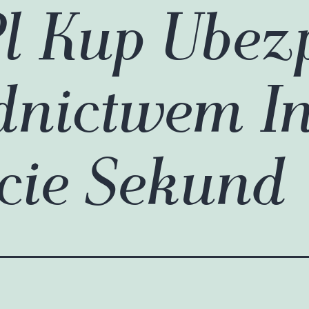
Pl Kup Ubez
dnictwem I
cie Sekund