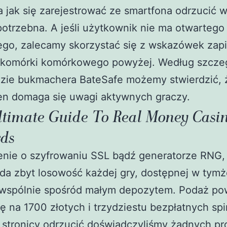
jak się zarejestrować ze smartfona odrzucić 
potrzebna. A jeśli użytkownik nie ma otwartego
go, zalecamy skorzystać się z wskazówek zap
 komórki komórkowego powyżej. Według szcz
dzie bukmachera BateSafe możemy stwierdzić, 
ten domaga się uwagi aktywnych graczy.
ltimate Guide To Real Money Casi
ds
enie o szyfrowaniu SSL bądź generatorze RNG, 
da zbyt losowość każdej gry, dostępnej w tymż
 wspólnie spośród małym depozytem. Podaż pow
ię na 1700 złotych i trzydziestu bezpłatnych sp
j stronicy odrzucić doświadczyliśmy żadnych p