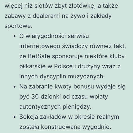
więcej niż slotów zbyt złotówkę, a także
zabawy z dealerami na żywo i zakłady
sportowe.
O wiarygodności serwisu
internetowego świadczy również fakt,
że BetSafe sponsoruje niektóre kluby
piłkarskie w Polsce i drużyny wraz z
innych dyscyplin muzycznych.
Na zabranie kwoty bonusu wydaje się
być 30 dzionki od czasu wpłaty
autentycznych pieniędzy.
Sekcja zakładów w okresie realnym
została konstruowana wygodnie.