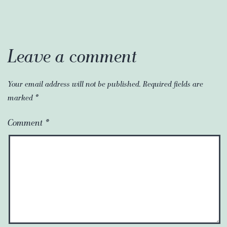
Leave a comment
Your email address will not be published.
Required fields are
marked
*
Comment
*