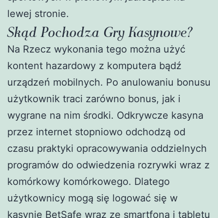
lewej stronie.
Skąd Pochodza Gry Kasynowe?
Na Rzecz wykonania tego można użyć
kontent hazardowy z komputera bądź
urządzeń mobilnych. Po anulowaniu bonusu
użytkownik traci zarówno bonus, jak i
wygrane na nim środki. Odkrywcze kasyna
przez internet stopniowo odchodzą od
czasu praktyki opracowywania oddzielnych
programów do odwiedzenia rozrywki wraz z
komórkowy komórkowego. Dlatego
użytkownicy mogą się logować się w
kasynie BetSafe wraz ze smartfona i tabletu