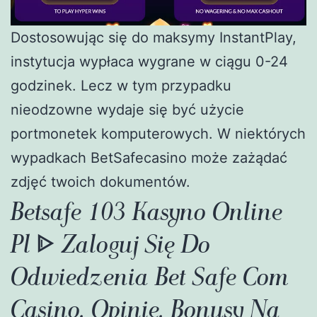
Dostosowując się do maksymy InstantPlay,
instytucja wypłaca wygrane w ciągu 0-24
godzinek. Lecz w tym przypadku
nieodzowne wydaje się być użycie
portmonetek komputerowych. W niektórych
wypadkach BetSafecasino może zażądać
zdjęć twoich dokumentów.
Betsafe 103 Kasyno Online
Pl ᐈ Zaloguj Się Do
Odwiedzenia Bet Safe Com
Casino, Opinie, Bonusy Na