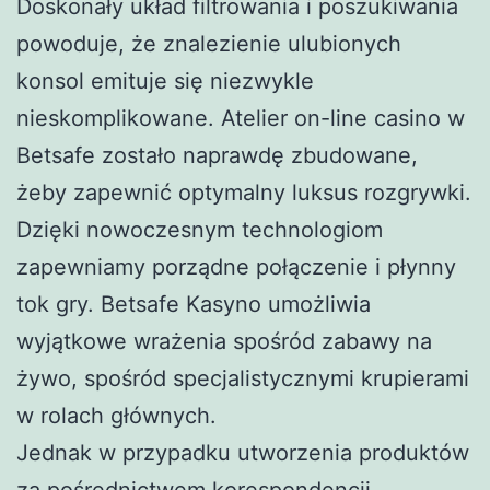
Doskonały układ filtrowania i poszukiwania
powoduje, że znalezienie ulubionych
konsol emituje się niezwykle
nieskomplikowane. Atelier on-line casino w
Betsafe zostało naprawdę zbudowane,
żeby zapewnić optymalny luksus rozgrywki.
Dzięki nowoczesnym technologiom
zapewniamy porządne połączenie i płynny
tok gry. Betsafe Kasyno umożliwia
wyjątkowe wrażenia spośród zabawy na
żywo, spośród specjalistycznymi krupierami
w rolach głównych.
Jednak w przypadku utworzenia produktów