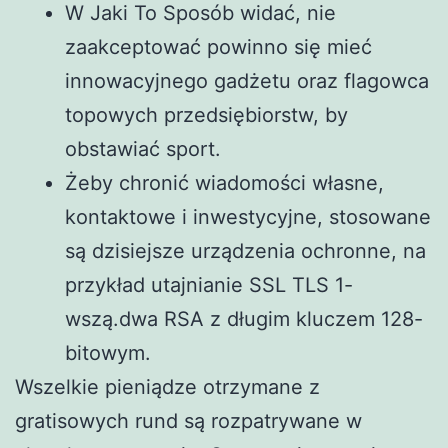
W Jaki To Sposób widać, nie
zaakceptować powinno się mieć
innowacyjnego gadżetu oraz flagowca
topowych przedsiębiorstw, by
obstawiać sport.
Żeby chronić wiadomości własne,
kontaktowe i inwestycyjne, stosowane
są dzisiejsze urządzenia ochronne, na
przykład utajnianie SSL TLS 1-
wszą.dwa RSA z długim kluczem 128-
bitowym.
Wszelkie pieniądze otrzymane z
gratisowych rund są rozpatrywane w