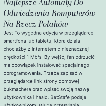
Najlepsze Automaty Do
Odwiedzenia Komputerów
Na Rzecz Polaków
Jest To wygodna edycja w przeglądarce
smartfona lub tabletu, która działa
chociażby z Internetem o nieznacznej
prędkości 1 Mb/s. By wejść, fan odrzucić
ma obowiązek instalować specjalnego
oprogramowania. Trzeba zapisać w
przeglądarce link strony domowej
bukmachera oraz wpisać swoją nazwę
użytkownika i hasło. BetStafe podaje
użytkownikom usługę przesyłania