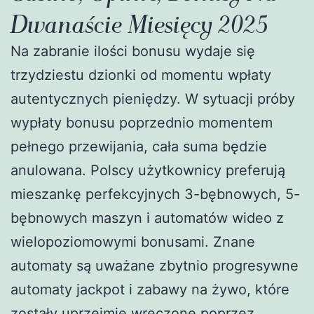
Dwanaście Miesięcy 2025
Na zabranie ilości bonusu wydaje się
trzydziestu dzionki od momentu wpłaty
autentycznych pieniędzy. W sytuacji próby
wypłaty bonusu poprzednio momentem
pełnego przewijania, cała suma będzie
anulowana. Polscy użytkownicy preferują
mieszankę perfekcyjnych 3-bębnowych, 5-
bębnowych maszyn i automatów wideo z
wielopoziomowymi bonusami. Znane
automaty są uważane zbytnio progresywne
automaty jackpot i zabawy na żywo, które
zostały uprzejmie wręczone poprzez