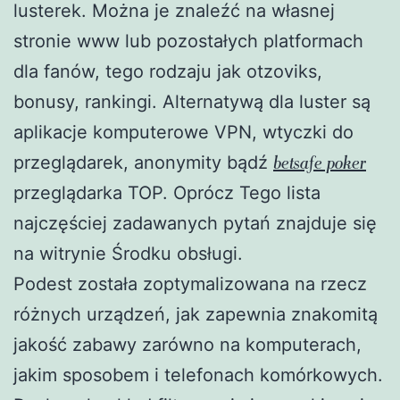
lusterek. Można je znaleźć na własnej
stronie www lub pozostałych platformach
dla fanów, tego rodzaju jak otzoviks,
bonusy, rankingi. Alternatywą dla luster są
aplikacje komputerowe VPN, wtyczki do
betsafe poker
przeglądarek, anonymity bądź
przeglądarka TOP. Oprócz Tego lista
najczęściej zadawanych pytań znajduje się
na witrynie Środku obsługi.
Podest została zoptymalizowana na rzecz
różnych urządzeń, jak zapewnia znakomitą
jakość zabawy zarówno na komputerach,
jakim sposobem i telefonach komórkowych.