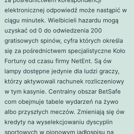
za pośrednictwem korespondencji
elektronicznej odpowiedź może nastąpić w
ciągu minutek. Wielbicieli hazardu mogą
uzyskać od 0 do odwiedzenia 200
gratisowych spinów, cyfra których określa
się za pośrednictwem specjalistyczne Koło
Fortuny od czasu firmy NetEnt. Są ów
lampy dostępne jedynie dla ludzi graczy,
którzy aktywowali rachunek rozliczeniowy
w tym kasynie. Centralny obszar BetSafe
com obejmuje tabele wydarzeń na żywo
albo przyszłych meczów. Zmieniają się ów
kredyty na wyselekcjowaniu dyscyplin
sportowych w pionowym jadłospisu na