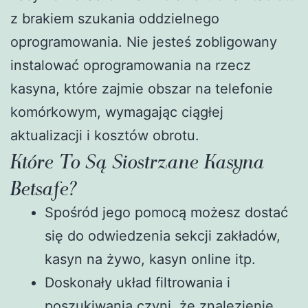
z brakiem szukania oddzielnego
oprogramowania. Nie jesteś zobligowany
instalować oprogramowania na rzecz
kasyna, które zajmie obszar na telefonie
komórkowym, wymagając ciągłej
aktualizacji i kosztów obrotu.
Które To Są Siostrzane Kasyna
Betsafe?
Spośród jego pomocą możesz dostać
się do odwiedzenia sekcji zakładów,
kasyn na żywo, kasyn online itp.
Doskonały układ filtrowania i
poszukiwania czyni, że znalezienie