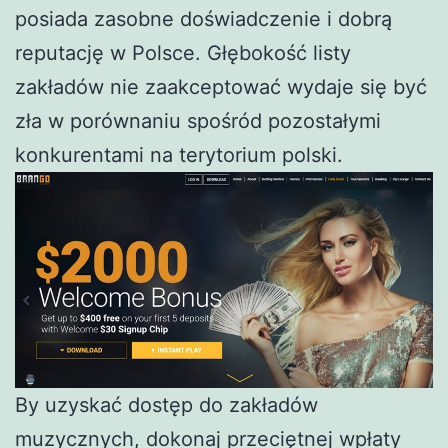
posiada zasobne doświadczenie i dobrą
reputację w Polsce. Głębokość listy
zakładów nie zaakceptować wydaje się być
zła w porównaniu spośród pozostałymi
konkurentami na terytorium polski.
By uzyskać dostęp do zakładów
muzycznych, dokonaj przeciętnej wpłaty