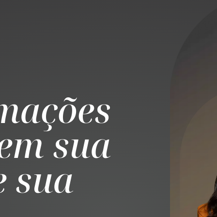
mações
tem sua
e sua