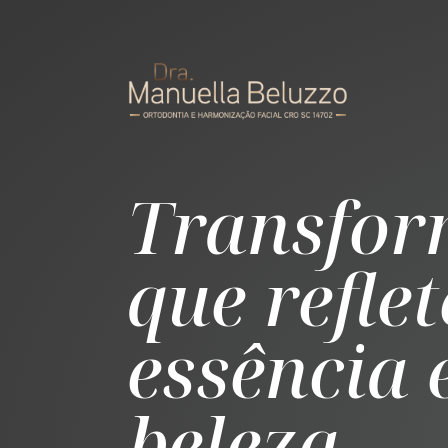
Transfor
que refle
essência 
beleza