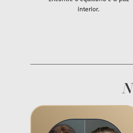
interior.
N