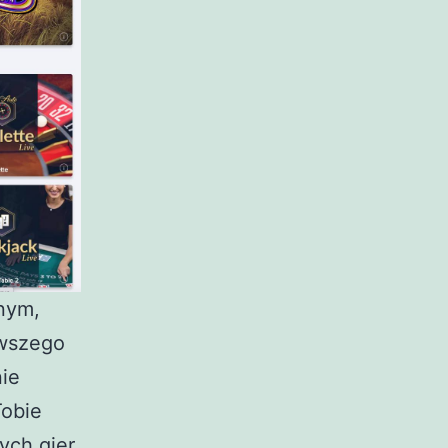
nym,
rwszego
nie
Tobie
ych gier.