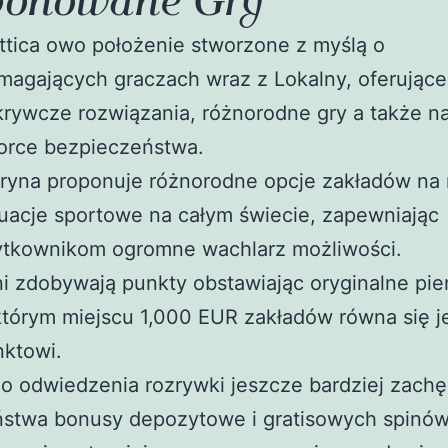
ttica owo położenie stworzone z myślą o
agających graczach wraz z Lokalny, oferujące
rywcze rozwiązania, różnorodne gry a także n
orce bezpieczeństwa.
ryna proponuje różnorodne opcje zakładów na
uacje sportowe na całym świecie, zapewniając
ytkownikom ogromne wachlarz możliwości.
i zdobywają punkty obstawiając oryginalne pie
którym miejscu 1,000 EUR zakładów równa się 
ktowi.
o odwiedzenia rozrywki jeszcze bardziej zach
ństwa bonusy depozytowe i gratisowych spinów