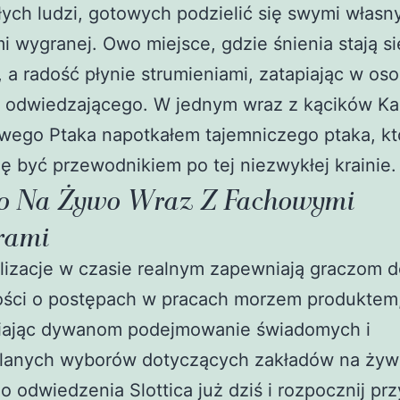
ych ludzi, gotowych podzielić się swymi własn
i wygranej. Owo miejsce, gdzie śnienia stają si
 a radość płynie strumieniami, zatapiając w oso
 odwiedzającego. W jednym wraz z kącików K
wego Ptaka napotkałem tajemniczego ptaka, kt
ię być przewodnikiem po tej niezwykłej krainie.
o Na Żywo Wraz Z Fachowymi
rami
lizacje w czasie realnym zapewniają graczom 
ści o postępach w pracach morzem produktem
iając dywanom podejmowanie świadomych i
lanych wyborów dotyczących zakładów na żyw
o odwiedzenia Slottica już dziś i rozpocznij pr