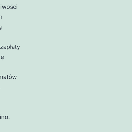
liwości
m
ą
zapłaty
ię
оmаtów
ż
ino.