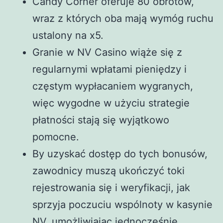
Candy Corner oferuje 80 obrotów,
wraz z których oba mają wymóg ruchu
ustalony na x5.
Granie w NV Casino wiąże się z
regularnymi wpłatami pieniędzy i
częstym wypłacaniem wygranych,
więc wygodne w użyciu strategie
płatności stają się wyjątkowo
pomocne.
By uzyskać dostęp do tych bonusów,
zawodnicy muszą ukończyć toki
rejestrowania się i weryfikacji, jak
sprzyja poczuciu wspólnoty w kasynie
NV, umożliwiając jednocześnie