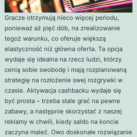
Gracze otrzymują nieco więcej periodu,
ponieważ aż pięć dób, na zrealizowanie
tegoż warunku, co oferuje większą
elastyczność niż główna oferta. Ta opcja
wydaje się idealna na rzecz ludzi, którzy
cenią sobie swobodę i mają rozplanowaną
strategię na rozłożenie swej rozgrywki w
czasie. Aktywacja cashbacku wydaje się
być prosta – trzeba stale grać na pewne
zabawy, a następnie skorzystać z naszej
reklamy w chwili, kiedy saldo na koncie
zaczyna maleć. Owo doskonałe rozwiązanie