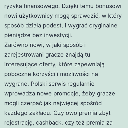
ryzyka finansowego. Dzięki temu bonusowi
nowi użytkownicy mogą sprawdzić, w który
sposób działa podest, i wygrać oryginalne
pieniądze bez inwestycji.
Zarówno nowi, w jaki sposób i
zarejestrowani gracze znajdą tu
interesujące oferty, które zapewniają
poboczne korzyści i możliwości na
wygrane. Polski serwis regularnie
wprowadza nowe promocje, żeby gracze
mogli czerpać jak najwięcej spośród
każdego zakładu. Czy owo premia zbyt
rejestrację, cashback, czy też premia za