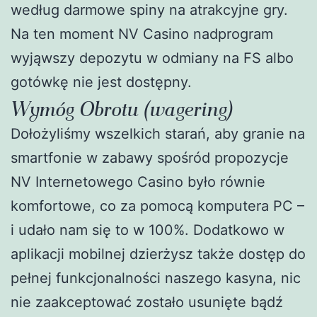
według darmowe spiny na atrakcyjne gry.
Na ten moment NV Casino nadprogram
wyjąwszy depozytu w odmiany na FS albo
gotówkę nie jest dostępny.
Wymóg Obrotu (wagering)
Dołożyliśmy wszelkich starań, aby granie na
smartfonie w zabawy spośród propozycje
NV Internetowego Casino było równie
komfortowe, co za pomocą komputera PC –
i udało nam się to w 100%. Dodatkowo w
aplikacji mobilnej dzierżysz także dostęp do
pełnej funkcjonalności naszego kasyna, nic
nie zaakceptować zostało usunięte bądź