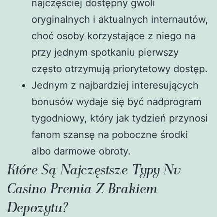
najczęściej dostępny gwoli
oryginalnych i aktualnych internautów,
choć osoby korzystające z niego na
przy jednym spotkaniu pierwszy
często otrzymują priorytetowy dostęp.
Jednym z najbardziej interesujących
bonusów wydaje się być nadprogram
tygodniowy, który jak tydzień przynosi
fanom szansę na poboczne środki
albo darmowe obroty.
Które Są Najczęstsze Typy Nv
Casino Premia Z Brakiem
Depozytu?