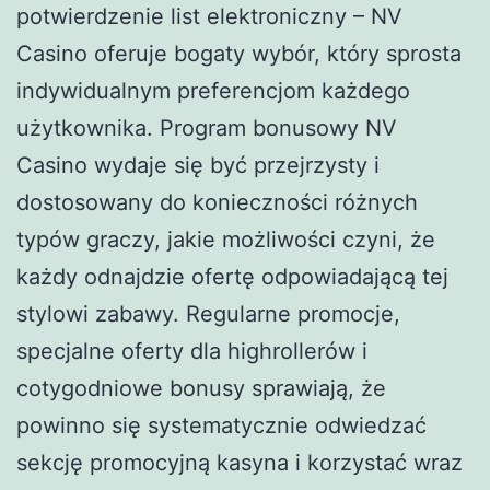
potwierdzenie list elektroniczny – NV
Casino oferuje bogaty wybór, który sprosta
indywidualnym preferencjom każdego
użytkownika. Program bonusowy NV
Casino wydaje się być przejrzysty i
dostosowany do konieczności różnych
typów graczy, jakie możliwości czyni, że
każdy odnajdzie ofertę odpowiadającą tej
stylowi zabawy. Regularne promocje,
specjalne oferty dla highrollerów i
cotygodniowe bonusy sprawiają, że
powinno się systematycznie odwiedzać
sekcję promocyjną kasyna i korzystać wraz