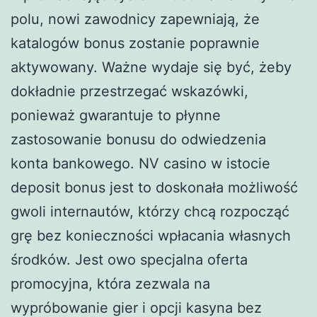
polu, nowi zawodnicy zapewniają, że
katalogów bonus zostanie poprawnie
aktywowany. Ważne wydaje się być, żeby
dokładnie przestrzegać wskazówki,
ponieważ gwarantuje to płynne
zastosowanie bonusu do odwiedzenia
konta bankowego. NV casino w istocie
deposit bonus jest to doskonała możliwość
gwoli internautów, którzy chcą rozpocząć
grę bez konieczności wpłacania własnych
środków. Jest owo specjalna oferta
promocyjna, która zezwala na
wypróbowanie gier i opcji kasyna bez