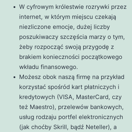
W cyfrowym królestwie rozrywki przez
internet, w którym miejscu czekają
niezliczone emocje, dużej liczby
poszukiwaczy szczęścia marzy o tym,
żeby rozpocząć swoją przygodę z
brakiem konieczności początkowego
wkładu finansowego.
Możesz obok naszą firmę na przykład
korzystać spośród kart płatniczych i
kredytowych (VISA, MasterCard, czy
też Maestro), przelewów bankowych,
usług rodzaju portfel elektronicznych
(jak choćby Skrill, bądź Neteller), a