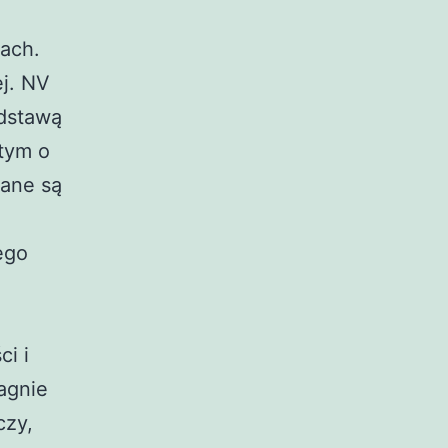
ach.
j. NV
dstawą
tym o
dane są
ego
i i
agnie
czy,