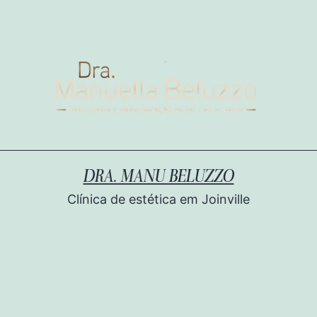
DRA. MANU BELUZZO
Clínica de estética em Joinville