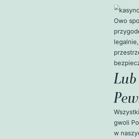
Owo spor
przygodę
legalnie
przestr
bezpiec
Lub
Pew
Wszystki
gwoli P
w naszyc