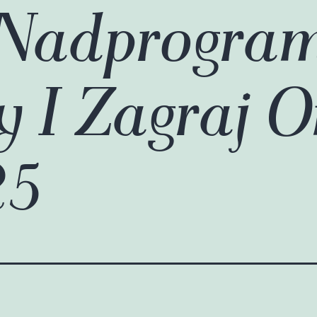
 Nadprogra
y I Zagraj O
25