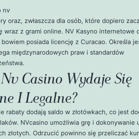
y oraz, zwłaszcza dla osób, które dopiero zac
 wraz z grami online. NV Kasyno internetowe d
, bowiem posiada licencję z Curacao. Określa jes
zega międzynarodowych praw i standardów
zeństwa.
 Nv Casino Wydaje Się
ne I Legalne?
e rabaty dodają saldo w złotówkach, co jest d
olaków. NVcasino umożliwia grę i dokonywanie
h złotych. Odrzucić powinno się przeliczać ku