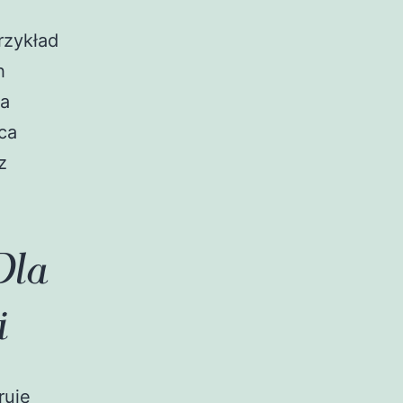
rzykład
h
na
ca
z
Dla
i
ruje