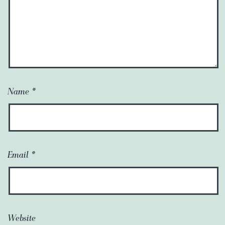
Name
*
Email
*
Website