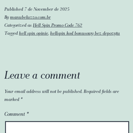
Published
7 de November de 2025
By
manubeluzzo.com.br
Categorized as
Hell Spin Promo Code 762
Tagged
hell spin opinie
,
hellspin kod bonusowy bez depozytu
Leave a comment
Your email address will not be published.
Required fields are
marked
*
Comment
*