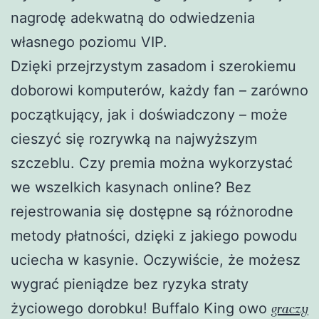
nagrodę adekwatną do odwiedzenia
własnego poziomu VIP.
Dzięki przejrzystym zasadom i szerokiemu
doborowi komputerów, każdy fan – zarówno
początkujący, jak i doświadczony – może
cieszyć się rozrywką na najwyższym
szczeblu. Czy premia można wykorzystać
we wszelkich kasynach online? Bez
rejestrowania się dostępne są różnorodne
metody płatności, dzięki z jakiego powodu
uciecha w kasynie. Oczywiście, że możesz
wygrać pieniądze bez ryzyka straty
graczy
życiowego dorobku! Buffalo King owo