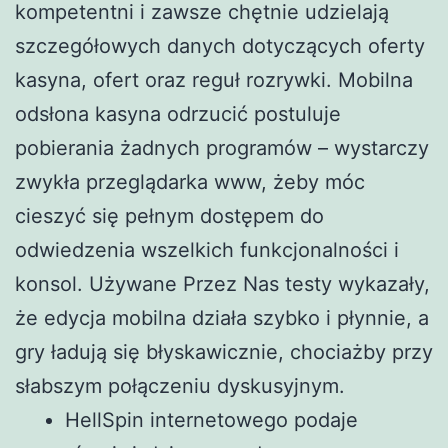
kompetentni i zawsze chętnie udzielają
szczegółowych danych dotyczących oferty
kasyna, ofert oraz reguł rozrywki. Mobilna
odsłona kasyna odrzucić postuluje
pobierania żadnych programów – wystarczy
zwykła przeglądarka www, żeby móc
cieszyć się pełnym dostępem do
odwiedzenia wszelkich funkcjonalności i
konsol. Używane Przez Nas testy wykazały,
że edycja mobilna działa szybko i płynnie, a
gry ładują się błyskawicznie, chociażby przy
słabszym połączeniu dyskusyjnym.
HellSpin internetowego podaje