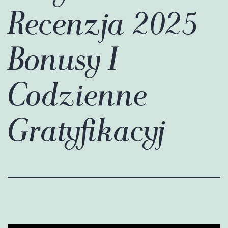
Recenzja 2025
Bonusy I
Codzienne
Gratyfikacyj