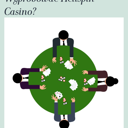
Casino?