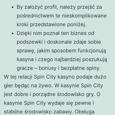
By założyć profil, należy przejść za
pośrednictwem te nieskomplikowane
kroki przedstawione poniżej.
Dzięki nim poznał ten biznes od
podszewki i doskonale zdaje sobie
sprawę, jakim sposobem funkcjonują
kasyna i czego najbardziej poszukują
gracze – bonusy i bezpłatne spiny.
W tej relacji Spin City kasyno podaje dużo
gier będąc na żywo. W kasynie Spin City
jest dobre i porządne środowisko gry. O
kasynie Spin City wydaje się pewne i
stabilne środowisko zabawy. Obsługa