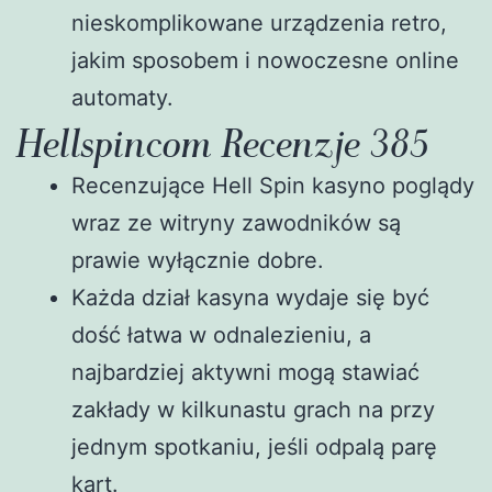
nieskomplikowane urządzenia retro,
jakim sposobem i nowoczesne online
automaty.
Hellspincom Recenzje 385
Recenzujące Hell Spin kasyno poglądy
wraz ze witryny zawodników są
prawie wyłącznie dobre.
Każda dział kasyna wydaje się być
dość łatwa w odnalezieniu, a
najbardziej aktywni mogą stawiać
zakłady w kilkunastu grach na przy
jednym spotkaniu, jeśli odpalą parę
kart.