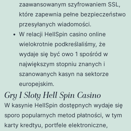
zaawansowanym szyfrowaniem SSL,
które zapewnia pełne bezpieczeństwo
przesyłanych wiadomości.
W relacji HellSpin casino online
wielokrotnie podkreślaliśmy, że
wydaje się być owo 1 spośród w
największym stopniu znanych i
szanowanych kasyn na sektorze
europejskim.
Gry I Sloty Hell Spin Casino
W kasynie HellSpin dostępnych wydaje się
sporo popularnych metod płatności, w tym
karty kredtyu, portfele elektroniczne,