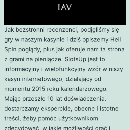
Jak bezstronni recenzenci, podjęliśmy się
gry w naszym kasynie i dziś opiszemy Hell
Spin poglądy, plus jak oferuje nam ta strona
z grami na pieniądze. SlotsUp jest to
informacyjny i wielofunkcyjny wzór w niszy
kasyn internetowego, działający od
momentu 2015 roku kalendarzowego.
Mając przeszło 10 lat doświadczenia,
dostarczamy eksperckie, obecne i istotne
treści, żeby pomóc użytkownikom
zdecydować, w jakie możliwości grać i