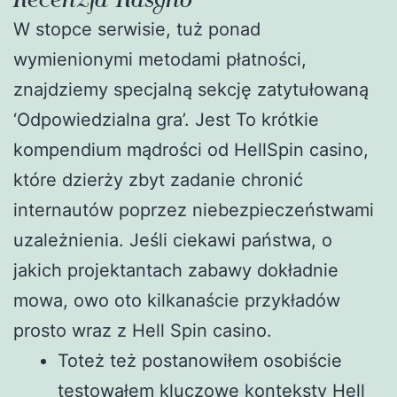
W stopce serwisie, tuż ponad
wymienionymi metodami płatności,
znajdziemy specjalną sekcję zatytułowaną
‘Odpowiedzialna gra’. Jest To krótkie
kompendium mądrości od HellSpin casino,
które dzierży zbyt zadanie chronić
internautów poprzez niebezpieczeństwami
uzależnienia. Jeśli ciekawi państwa, o
jakich projektantach zabawy dokładnie
mowa, owo oto kilkanaście przykładów
prosto wraz z Hell Spin casino.
Toteż też postanowiłem osobiście
testowałem kluczowe konteksty Hell