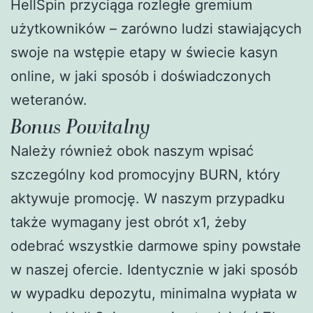
HellSpin przyciąga rozległe gremium
użytkowników – zarówno ludzi stawiających
swoje na wstępie etapy w świecie kasyn
online, w jaki sposób i doświadczonych
weteranów.
Bonus Powitalny
Należy również obok naszym wpisać
szczególny kod promocyjny BURN, który
aktywuje promocję. W naszym przypadku
także wymagany jest obrót x1, żeby
odebrać wszystkie darmowe spiny powstałe
w naszej ofercie. Identycznie w jaki sposób
w wypadku depozytu, minimalna wypłata w