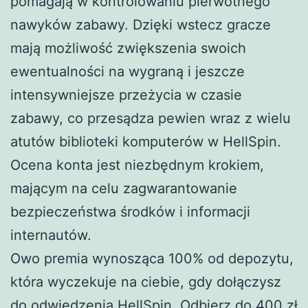
pomagają w kontrolowaniu pierwotnego
nawyków zabawy. Dzięki wstecz gracze
mają możliwość zwiększenia swoich
ewentualności na wygraną i jeszcze
intensywniejsze przeżycia w czasie
zabawy, co przesądza pewien wraz z wielu
atutów biblioteki komputerów w HellSpin.
Ocena konta jest niezbędnym krokiem,
mającym na celu zagwarantowanie
bezpieczeństwa środków i informacji
internautów.
Owo premia wynosząca 100% od depozytu,
która wyczekuje na ciebie, gdy dołączysz
do odwiedzenia HellSpin. Odbierz do 400 zł