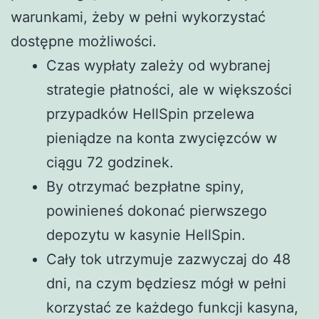
warunkami, żeby w pełni wykorzystać
dostępne możliwości.
Czas wypłaty zależy od wybranej
strategie płatności, ale w większości
przypadków HellSpin przelewa
pieniądze na konta zwycięzców w
ciągu 72 godzinek.
By otrzymać bezpłatne spiny,
powinieneś dokonać pierwszego
depozytu w kasynie HellSpin.
Cały tok utrzymuje zazwyczaj do 48
dni, na czym będziesz mógł w pełni
korzystać ze każdego funkcji kasyna,