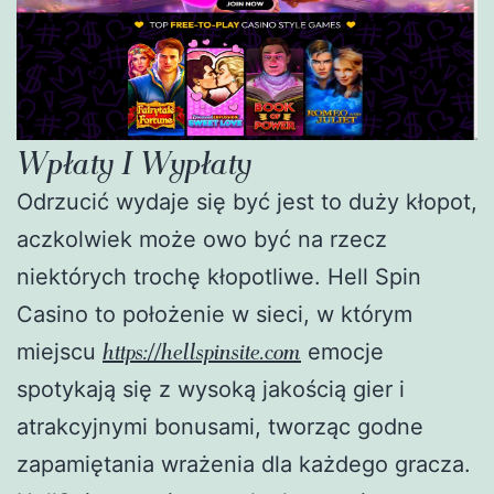
Wpłaty I Wypłaty
Odrzucić wydaje się być jest to duży kłopot,
aczkolwiek może owo być na rzecz
niektórych trochę kłopotliwe. Hell Spin
Casino to położenie w sieci, w którym
https://hellspinsite.com
miejscu
emocje
spotykają się z wysoką jakością gier i
atrakcyjnymi bonusami, tworząc godne
zapamiętania wrażenia dla każdego gracza.