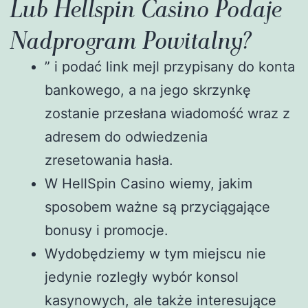
Lub Hellspin Casino Podaje
Nadprogram Powitalny?
” i podać link mejl przypisany do konta
bankowego, a na jego skrzynkę
zostanie przesłana wiadomość wraz z
adresem do odwiedzenia
zresetowania hasła.
W HellSpin Casino wiemy, jakim
sposobem ważne są przyciągające
bonusy i promocje.
Wydobędziemy w tym miejscu nie
jedynie rozległy wybór konsol
kasynowych, ale także interesujące