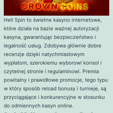
Hell Spin to świetne kasyno internetowe,
które działa na bazie ważnej autoryzacji
kasyna, gwarantując bezpieczeństwo i
legalność usług. Zdobywa głównie dobre
recenzje dzięki natychmiastowym
wypłatom, szerokiemu wyborowi konsol i
czytelnej stronie i regulaminowi. Premia
powitalny i prawidłowe promocje, tego typu
w który sposób reload bonusy i turnieje, są
przyciągające i konkurencyjne w stosunku
do odmiennych kasyn online.