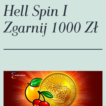
Hell Spin I
Zgarnij 1000 Zł