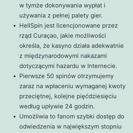
w tymże dokonywania wypłat i
używania z pełnej palety gier.
HellSpin jest licencjonowane przez
rząd Curaçao, jakie możliwości
określa, że kasyno działa adekwatnie
z międzynarodowymi nakazami
dotyczącymi hazardu w Internecie.
Pierwsze 50 spinów otrzymujemy
zaraz na wpłaceniu wymaganej kwoty
przeciętnej, kolejne pięćdziesięciu
według upływie 24 godzin.
Umożliwia to fanom szybki dostęp do
odwiedzenia w największym stopniu