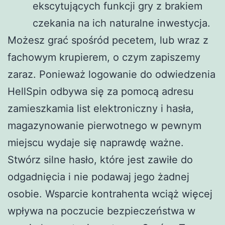
ekscytujących funkcji gry z brakiem
czekania na ich naturalne inwestycja.
Możesz grać spośród pecetem, lub wraz z
fachowym krupierem, o czym zapiszemy
zaraz. Ponieważ logowanie do odwiedzenia
HellSpin odbywa się za pomocą adresu
zamieszkamia list elektroniczny i hasła,
magazynowanie pierwotnego w pewnym
miejscu wydaje się naprawdę ważne.
Stwórz silne hasło, które jest zawiłe do
odgadnięcia i nie podawaj jego żadnej
osobie. Wsparcie kontrahenta wciąż więcej
wpływa na poczucie bezpieczeństwa w