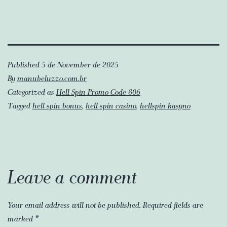
Published
5 de November de 2025
By
manubeluzzo.com.br
Categorized as
Hell Spin Promo Code 806
Tagged
hell spin bonus
,
hell spin casino
,
hellspin kasyno
Leave a comment
Your email address will not be published.
Required fields are
marked
*