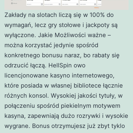
Zakłady na slotach liczą się w 100% do
wymagań, lecz gry stołowe i jackpoty są
wyłączone. Jakie Możliwości ważne –
można korzystać jedynie spośród
konkretnego bonusu naraz, bo rabaty się
odrzucić łączą. HellSpin owo
licencjonowane kasyno internetowego,
które posiada w własnej bibliotece łącznie
różnych konsol. Wysokiej jakości tytuły, w
połączeniu spośród piekielnym motywem
kasyna, zapewniają dużo rozrywki i wysokie
wygrane. Bonus otrzymujesz już zbyt tyklo