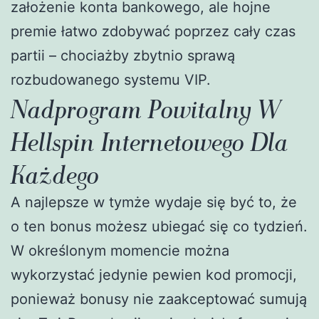
założenie konta bankowego, ale hojne
premie łatwo zdobywać poprzez cały czas
partii – chociażby zbytnio sprawą
rozbudowanego systemu VIP.
Nadprogram Powitalny W
Hellspin Internetowego Dla
Każdego
A najlepsze w tymże wydaje się być to, że
o ten bonus możesz ubiegać się co tydzień.
W określonym momencie można
wykorzystać jedynie pewien kod promocji,
ponieważ bonusy nie zaakceptować sumują