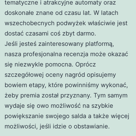
tematyczne i atrakcyjne automaty oraz
doskonałe znane od czasu lat. W latach
wszechobecnych podwyżek właściwie jest
dostać czasami coś zbyt darmo.
Jeśli jesteś zainteresowany platformą,
nasza profesjonalna recenzja może okazać
się niezwykle pomocna. Oprócz
szczegółowej oceny nagród opisujemy
bowiem etapy, które powinniśmy wykonać,
żeby premia został przyznany. Tym samym
wydaje się owo możliwość na szybkie
powiększanie swojego salda a także więcej
możliwości, jeśli idzie o obstawianie.