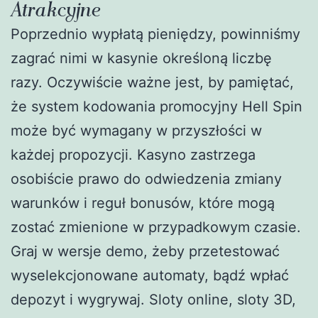
Atrakcyjne
Poprzednio wypłatą pieniędzy, powinniśmy
zagrać nimi w kasynie określoną liczbę
razy. Oczywiście ważne jest, by pamiętać,
że system kodowania promocyjny Hell Spin
może być wymagany w przyszłości w
każdej propozycji. Kasyno zastrzega
osobiście prawo do odwiedzenia zmiany
warunków i reguł bonusów, które mogą
zostać zmienione w przypadkowym czasie.
Graj w wersje demo, żeby przetestować
wyselekcjonowane automaty, bądź wpłać
depozyt i wygrywaj. Sloty online, sloty 3D,