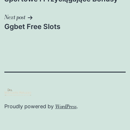
Next post
Ggbet Free Slots
WordPress
Proudly powered by
.