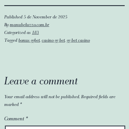
Published
5 de November de 2025
By
manubeluzzo.com.br
Categorized as
183
Tagged
bonus ggbet
,
casino gg bet
,
gg bet casino
Leave a comment
Your email address will not be published.
Required fields are
marked
*
Comment
*