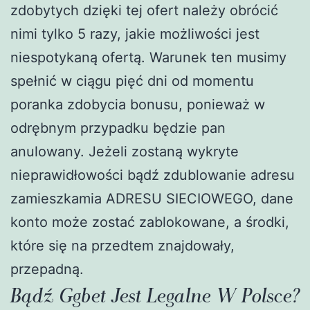
zdobytych dzięki tej ofert należy obrócić
nimi tylko 5 razy, jakie możliwości jest
niespotykaną ofertą. Warunek ten musimy
spełnić w ciągu pięć dni od momentu
poranka zdobycia bonusu, ponieważ w
odrębnym przypadku będzie pan
anulowany. Jeżeli zostaną wykryte
nieprawidłowości bądź zdublowanie adresu
zamieszkamia ADRESU SIECIOWEGO, dane
konto może zostać zablokowane, a środki,
które się na przedtem znajdowały,
przepadną.
Bądź Ggbet Jest Legalne W Polsce?