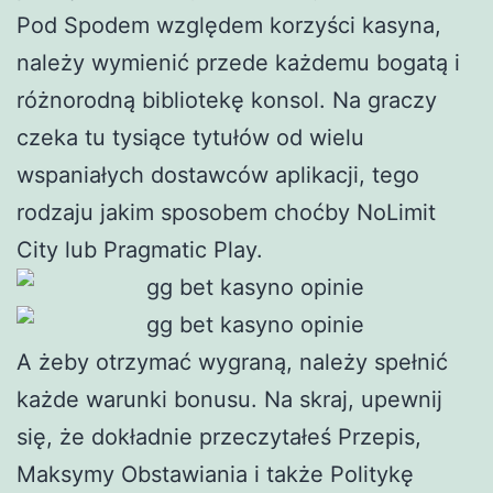
Pod Spodem względem korzyści kasyna,
należy wymienić przede każdemu bogatą i
różnorodną bibliotekę konsol. Na graczy
czeka tu tysiące tytułów od wielu
wspaniałych dostawców aplikacji, tego
rodzaju jakim sposobem choćby NoLimit
City lub Pragmatic Play.
A żeby otrzymać wygraną, należy spełnić
każde warunki bonusu. Na skraj, upewnij
się, że dokładnie przeczytałeś Przepis,
Maksymy Obstawiania i także Politykę