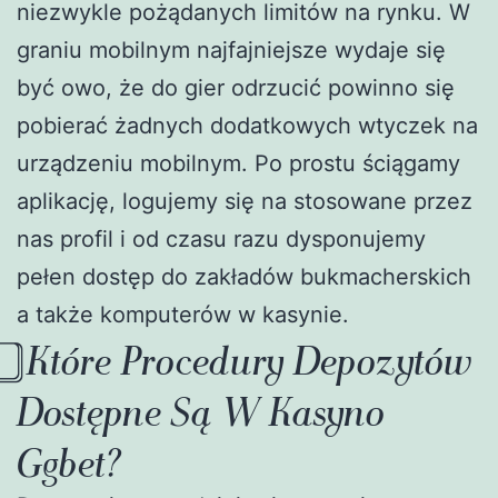
niezwykle pożądanych limitów na rynku. W
graniu mobilnym najfajniejsze wydaje się
być owo, że do gier odrzucić powinno się
pobierać żadnych dodatkowych wtyczek na
urządzeniu mobilnym. Po prostu ściągamy
aplikację, logujemy się na stosowane przez
nas profil i od czasu razu dysponujemy
pełen dostęp do zakładów bukmacherskich
a także komputerów w kasynie.
⃣ Które Procedury Depozytów
Dostępne Są W Kasyno
Ggbet?