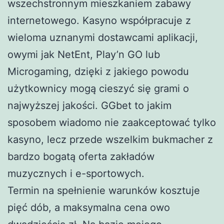
wszechstronnym mieszkaniem zabawy
internetowego. Kasyno współpracuje z
wieloma uznanymi dostawcami aplikacji,
owymi jak NetEnt, Play’n GO lub
Microgaming, dzięki z jakiego powodu
użytkownicy mogą cieszyć się grami o
najwyższej jakości. GGbet to jakim
sposobem wiadomo nie zaakceptować tylko
kasyno, lecz przede wszelkim bukmacher z
bardzo bogatą oferta zakładów
muzycznych i e-sportowych.
Termin na spełnienie warunków kosztuje
pięć dób, a maksymalna cena owo