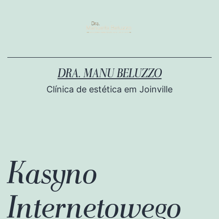
DRA. MANU BELUZZO
Clínica de estética em Joinville
Kasyno
Internetowego