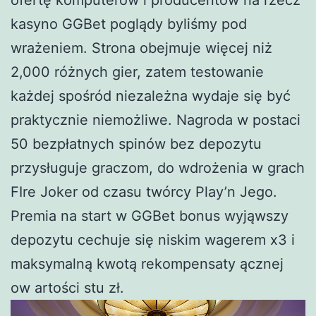
kasyno GGBet poglądy byliśmy pod
wrażeniem. Strona obejmuje więcej niż
2,000 różnych gier, zatem testowanie
każdej spośród niezależna wydaje się być
praktycznie niemożliwe. Nagroda w postaci
50 bezpłatnych spinów bez depozytu
przysługuje graczom, do wdrożenia w grach
FIre Joker od czasu twórcy Play’n Jego.
Premia na start w GGBet bonus wyjąwszy
depozytu cechuje się niskim wagerem x3 i
maksymalną kwotą rekompensaty ącznej
ow artości stu zł.