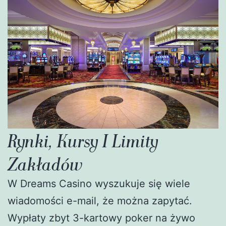
Rynki, Kursy I Limity
Zakładów
W Dreams Casino wyszukuje się wiele
wiadomości e-mail, że można zapytać.
Wypłaty zbyt 3-kartowy poker na żywo