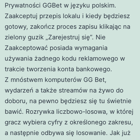
Prywatności GGBet w języku polskim.
Zaakceptuj przepis lokalu i kiedy będziesz
gotowy, zakończ proces zapisu klikając na
zielony guzik „Zarejestruj się”. Nie
Zaakceptować posiada wymagania
używania żadnego kodu reklamowego w
trakcie tworzenia konta bankowego.
Z mnóstwem komputerów GG Bet,
wydarzeń a także streamów na żywo do
doboru, na pewno będziesz się tu świetnie
bawić. Rozrywka liczbowo-losowa, w której
gracz wybiera cyfry z określonego zakresu,
a następnie odbywa się losowanie. Jak już