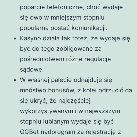
poparcie telefoniczne, choć wydaje
się owo w mniejszym stopniu
popularna postać komunikacji.
Kasyno działa tak toteż, że wydaje się
być do tego zobligowane za
pośrednictwem różne regulacje
sądowe.
W własnej palecie odnajduje się
mnóstwo bonusów, z kolei odrzucić da
się ukryć, że najczęściej
wykorzystywanym i w najwyższym
stopniu lubianym wydaje się być
GGBet nadprogram za rejestrację z