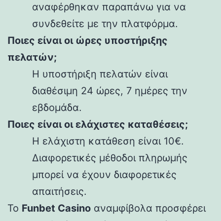
αναφέρθηκαν παραπάνω για να
συνδεθείτε με την πλατφόρμα.
Ποιες είναι οι ώρες υποστήριξης
πελατών;
Η υποστήριξη πελατών είναι
διαθέσιμη 24 ώρες, 7 ημέρες την
εβδομάδα.
Ποιες είναι οι ελάχιστες καταθέσεις;
Η ελάχιστη κατάθεση είναι 10€.
Διαφορετικές μέθοδοι πληρωμής
μπορεί να έχουν διαφορετικές
απαιτήσεις.
Το
Funbet Casino
αναμφίβολα προσφέρει