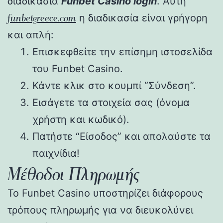
διαδικασία
Funbet Casino login
. Αυτή
funbetgreece.com
η διαδικασία είναι γρήγορη
και απλή:
Επισκεφθείτε την επίσημη ιστοσελίδα
του Funbet Casino.
Κάντε κλικ στο κουμπί “Σύνδεση”.
Εισάγετε τα στοιχεία σας (όνομα
χρήστη και κωδικό).
Πατήστε “Είσοδος” και απολαύστε τα
παιχνίδια!
Μέθοδοι Πληρωμής
Το Funbet Casino υποστηρίζει διάφορους
τρόπους πληρωμής για να διευκολύνει