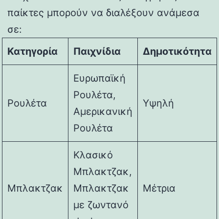
παίκτες μπορούν να διαλέξουν ανάμεσα
σε:
Κατηγορία
Παιχνίδια
Δημοτικότητα
Ευρωπαϊκή
Ρουλέτα,
Ρουλέτα
Υψηλή
Αμερικανική
Ρουλέτα
Κλασικό
Μπλακτζακ,
Μπλακτζακ
Μπλακτζακ
Μέτρια
με ζωντανό