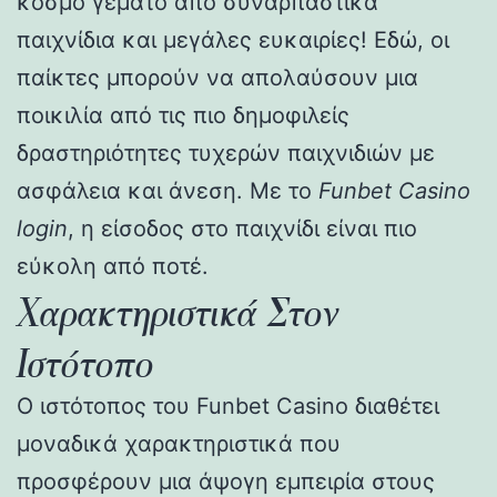
κόσμο γεμάτο από συναρπαστικά
παιχνίδια και μεγάλες ευκαιρίες! Εδώ, οι
παίκτες μπορούν να απολαύσουν μια
ποικιλία από τις πιο δημοφιλείς
δραστηριότητες τυχερών παιχνιδιών με
ασφάλεια και άνεση. Με το
Funbet Casino
login
, η είσοδος στο παιχνίδι είναι πιο
εύκολη από ποτέ.
Χαρακτηριστικά Στον
Ιστότοπο
Ο ιστότοπος του Funbet Casino διαθέτει
μοναδικά χαρακτηριστικά που
προσφέρουν μια άψογη εμπειρία στους