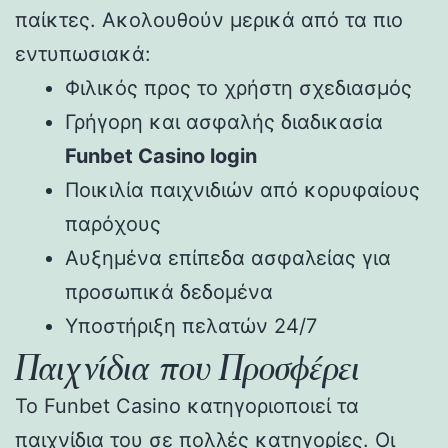
παίκτες. Ακολουθούν μερικά από τα πιο
εντυπωσιακά:
Φιλικός προς το χρήστη σχεδιασμός
Γρήγορη και ασφαλής διαδικασία
Funbet Casino login
Ποικιλία παιχνιδιών από κορυφαίους
παρόχους
Αυξημένα επίπεδα ασφαλείας για
προσωπικά δεδομένα
Υποστήριξη πελατών 24/7
Παιχνίδια που Προσφέρει
Το Funbet Casino κατηγοριοποιεί τα
παιχνίδια του σε πολλές κατηγορίες. Οι