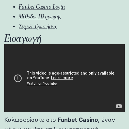
Funbet Casino Login
Μέθοδοι Πληρωμής
Συχνές Ερωτήσεις
Εισαγωγή
Καλωσορίσατε στο
Funbet Casino
, έναν