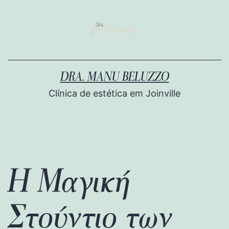
DRA. MANU BELUZZO
Clínica de estética em Joinville
Η Μαγική
Στούντιο των