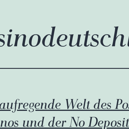
sinodeutsc
aufregende Welt des Po
inos und der No Deposi