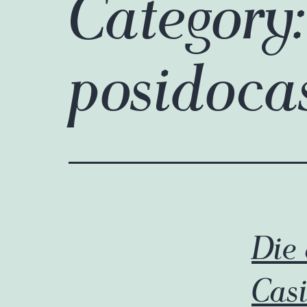
Category:
posidoca
Die 
Cas