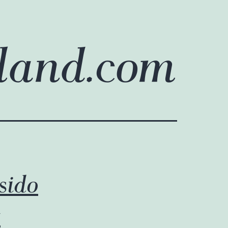
hland.com
sido
t