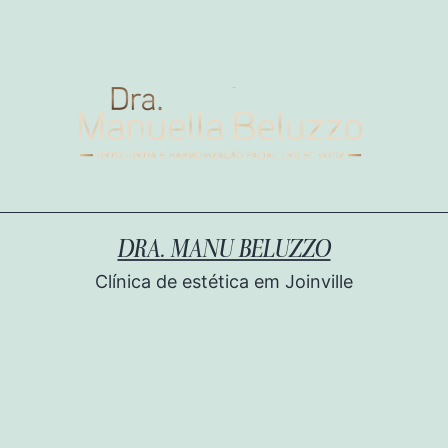
DRA. MANU BELUZZO
Clínica de estética em Joinville