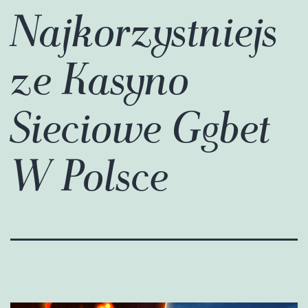
Najkorzystniejs
ze Kasyno
Sieciowe Ggbet
W Polsce