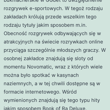
rozgrywek e-sportowych. W tegoż rodzaju
zakładach królują przede wszelkim tego
rodzaju tytuły jakim sposobem m.in.
Obecność rozgrywek odbywających się w
atrakcyjnych na świecie rozrywkach online
przyciąga szczególnie młodszych graczy. W
osobnej zakładce znajdują się sloty od
momentu Novomatic, wraz z których wiele
można było spotkać w kasynach
naziemnych, a w tej chwili dostępne są w
formacie internetowego. Wśród
wymienionych znajdują się tego typu hity
jakim sposobem Book of Ra Deluxe,