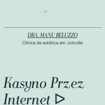
DRA. MANU BELUZZO
Clínica de estética em Joinville
Kasyno Przez
Internet ᐅ