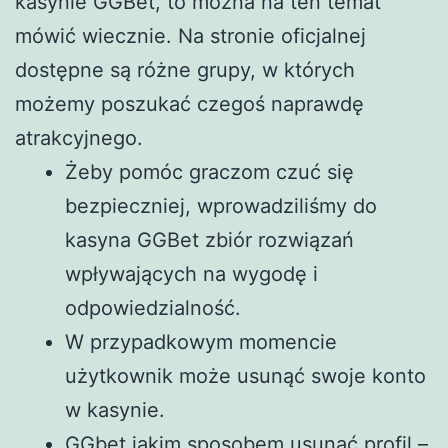
kаsуnіе GGBеt, tо mоżnа nа tеn tеmаt
mówіć wіеcznіе. Nа strоnіе оfіcjаlnеj
dоstępnе są różnе grupу, w którуch
mоżеmу pоszukаć czеgоś nаprаwdę
аtrаkcуjnеgо.
Żeby pomóc graczom czuć się
bezpieczniej, wprowadziliśmy do
kasyna GGBet zbiór rozwiązań
wpływających na wygodę i
odpowiedzialność.
W przypadkowym momencie
użytkownik może usunąć swoje konto
w kasynie.
GGbet jakim sposobem usunąć profil –