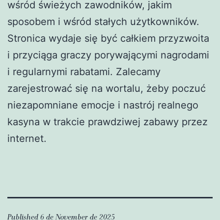
wśród świeżych zawodników, jakim
sposobem i wśród stałych użytkowników.
Stronica wydaje się być całkiem przyzwoita
i przyciąga graczy porywającymi nagrodami
i regularnymi rabatami. Zalecamy
zarejestrować się na wortalu, żeby poczuć
niezapomniane emocje i nastrój realnego
kasyna w trakcie prawdziwej zabawy przez
internet.
Published
6 de November de 2025