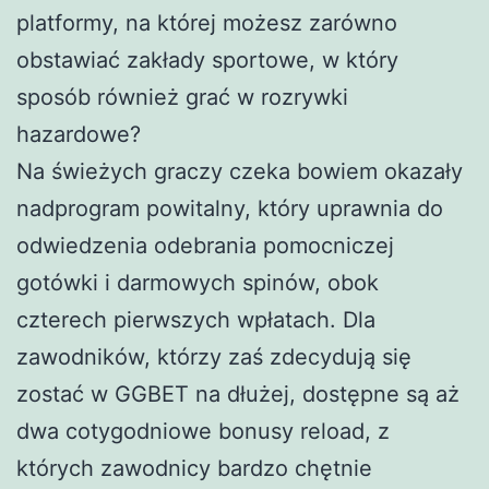
platformy, na której możesz zarówno
obstawiać zakłady sportowe, w który
sposób również grać w rozrywki
hazardowe?
Na świeżych graczy czeka bowiem okazały
nadprogram powitalny, który uprawnia do
odwiedzenia odebrania pomocniczej
gotówki i darmowych spinów, obok
czterech pierwszych wpłatach. Dla
zawodników, którzy zaś zdecydują się
zostać w GGBET na dłużej, dostępne są aż
dwa cotygodniowe bonusy reload, z
których zawodnicy bardzo chętnie