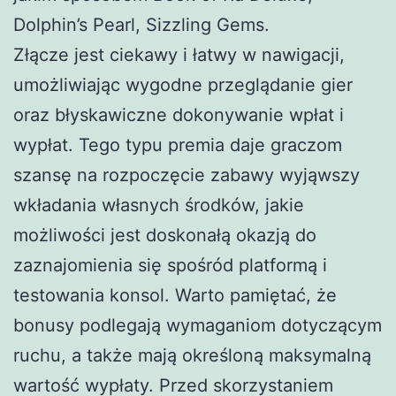
Dolphin’s Pearl, Sizzling Gems.
Złącze jest ciekawy i łatwy w nawigacji,
umożliwiając wygodne przeglądanie gier
oraz błyskawiczne dokonywanie wpłat i
wypłat. Tego typu premia daje graczom
szansę na rozpoczęcie zabawy wyjąwszy
wkładania własnych środków, jakie
możliwości jest doskonałą okazją do
zaznajomienia się spośród platformą i
testowania konsol. Warto pamiętać, że
bonusy podlegają wymaganiom dotyczącym
ruchu, a także mają określoną maksymalną
wartość wypłaty. Przed skorzystaniem