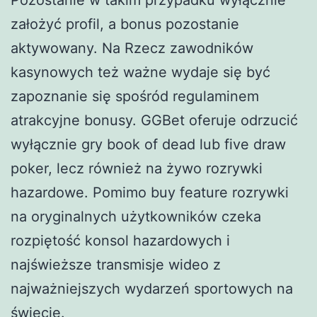
Pozostanie w takim przypadku wyłącznie
założyć profil, a bonus pozostanie
aktywowany. Na Rzecz zawodników
kasynowych też ważne wydaje się być
zapoznanie się spośród regulaminem
atrakcyjne bonusy. GGBet oferuje odrzucić
wyłącznie gry book of dead lub five draw
poker, lecz również na żywo rozrywki
hazardowe. Pomimo buy feature rozrywki
na oryginalnych użytkowników czeka
rozpiętość konsol hazardowych i
najświeższe transmisje wideo z
najważniejszych wydarzeń sportowych na
świecie.