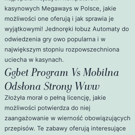
kasynowych Megaways w Polsce, jakie
możliwości one oferują i jak sprawia je
wyjątkowymi! Jednoręki łobuz Automaty do
odwiedzenia gry owo popularna i w
największym stopniu rozpowszechniona
uciecha w kasynach.
Ggbet Program Vs Mobilna
Odsłona Strony Www
Złożyła morał o pełną licencję, jakie
możliwości potwierdza do niej
zaangażowanie w wierność obowiązujących
przepisów. Te zabawy oferują interesujące