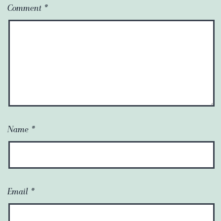
Comment
*
Name
*
Email
*