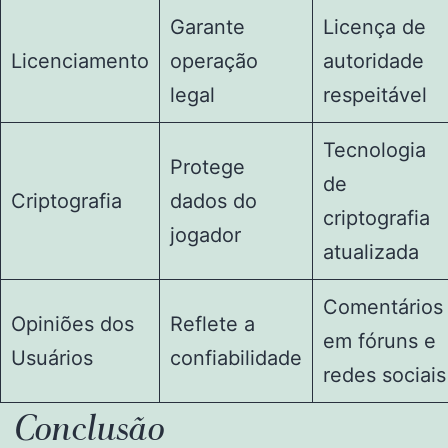
Garante
Licença de
Licenciamento
operação
autoridade
legal
respeitável
Tecnologia
Protege
de
Criptografia
dados do
criptografia
jogador
atualizada
Comentários
Opiniões dos
Reflete a
em fóruns e
Usuários
confiabilidade
redes sociais
Conclusão