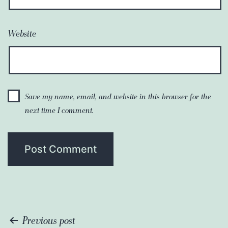
Website
Save my name, email, and website in this browser for the
next time I comment.
Previous post