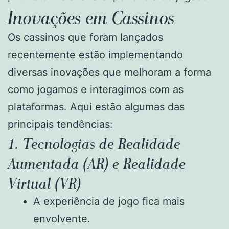
Inovações em Cassinos
Os cassinos que foram lançados
recentemente estão implementando
diversas inovações que melhoram a forma
como jogamos e interagimos com as
plataformas. Aqui estão algumas das
principais tendências:
1. Tecnologias de Realidade
Aumentada (AR) e Realidade
Virtual (VR)
A experiência de jogo fica mais
envolvente.