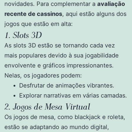
novidades. Para complementar a
avaliação
recente de cassinos
, aqui estão alguns dos
jogos que estão em alta:
1. Slots 3D
As slots 3D estão se tornando cada vez
mais populares devido à sua jogabilidade
envolvente e gráficos impressionantes.
Nelas, os jogadores podem:
Desfrutar de animações vibrantes.
Explorar narrativas em várias camadas.
2. Jogos de Mesa Virtual
Os jogos de mesa, como blackjack e roleta,
estão se adaptando ao mundo digital,