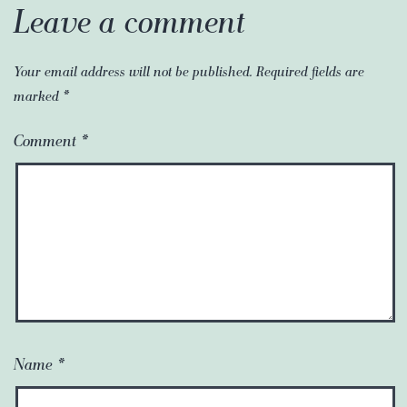
Leave a comment
Your email address will not be published.
Required fields are
marked
*
Comment
*
Name
*