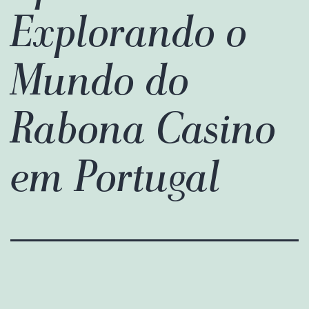
Explorando o
Mundo do
Rabona Casino
em Portugal