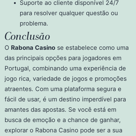
Suporte ao cliente disponível 24/7
para resolver qualquer questão ou
problema.
Conclusão
O
Rabona Casino
se estabelece como uma
das principais opções para jogadores em
Portugal, combinando uma experiência de
jogo rica, variedade de jogos e promoções
atraentes. Com uma plataforma segura e
fácil de usar, é um destino imperdível para
amantes das apostas. Se você está em
busca de emoção e a chance de ganhar,
explorar o Rabona Casino pode ser a sua