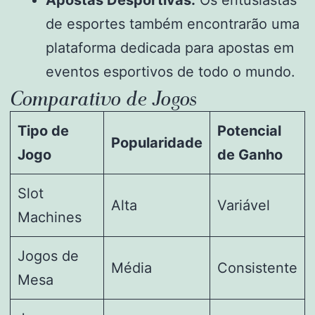
de esportes também encontrarão uma
plataforma dedicada para apostas em
eventos esportivos de todo o mundo.
Comparativo de Jogos
Tipo de
Potencial
Popularidade
Jogo
de Ganho
Slot
Alta
Variável
Machines
Jogos de
Média
Consistente
Mesa