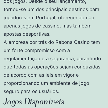
dos jogos. Desde o seu lançamento,
tornou-se um dos principais destinos para
jogadores em Portugal, oferecendo não
apenas jogos de cassino, mas também
apostas desportivas.
A empresa por trás do Rabona Casino tem
um forte compromisso com a
regulamentação e a segurança, garantindo
que todas as operações sejam conduzidas
de acordo com as leis em vigor e
proporcionando um ambiente de jogo
seguro para os usuários.
Jogos Disponíveis