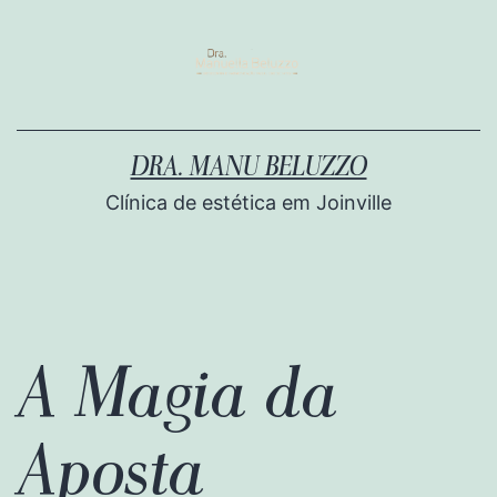
DRA. MANU BELUZZO
Clínica de estética em Joinville
A Magia da
Aposta