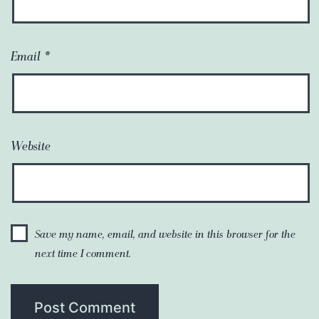
Email
*
Website
Save my name, email, and website in this browser for the
next time I comment.