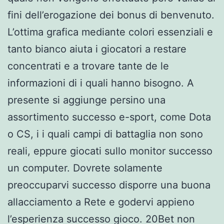
fini dell’erogazione dei bonus di benvenuto.
L’ottima grafica mediante colori essenziali e
tanto bianco aiuta i giocatori a restare
concentrati e a trovare tante de le
informazioni di i quali hanno bisogno. A
presente si aggiunge persino una
assortimento successo e-sport, come Dota
o CS, i i quali campi di battaglia non sono
reali, eppure giocati sullo monitor successo
un computer. Dovrete solamente
preoccuparvi successo disporre una buona
allacciamento a Rete e godervi appieno
l’esperienza successo gioco. 20Bet non