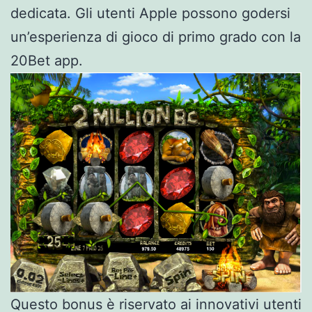
dedicata. Gli utenti Apple possono godersi
un’esperienza di gioco di primo grado con la
20Bet app.
Questo bonus è riservato ai innovativi utenti