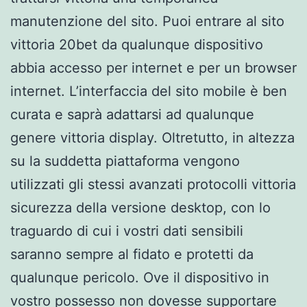
manutenzione del sito. Puoi entrare al sito
vittoria 20bet da qualunque dispositivo
abbia accesso per internet e per un browser
internet. L’interfaccia del sito mobile è ben
curata e saprà adattarsi ad qualunque
genere vittoria display. Oltretutto, in altezza
su la suddetta piattaforma vengono
utilizzati gli stessi avanzati protocolli vittoria
sicurezza della versione desktop, con lo
traguardo di cui i vostri dati sensibili
saranno sempre al fidato e protetti da
qualunque pericolo. Ove il dispositivo in
vostro possesso non dovesse supportare