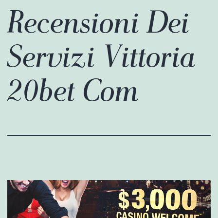
Recensioni Dei
Servizi Vittoria
20bet Com