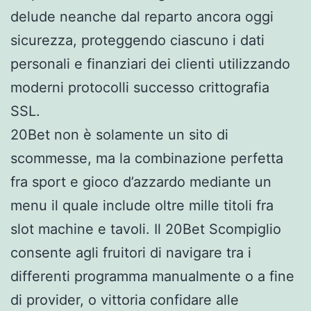
delude neanche dal reparto ancora oggi
sicurezza, proteggendo ciascuno i dati
personali e finanziari dei clienti utilizzando
moderni protocolli successo crittografia
SSL.
20Bet non è solamente un sito di
scommesse, ma la combinazione perfetta
fra sport e gioco d’azzardo mediante un
menu il quale include oltre mille titoli fra
slot machine e tavoli. Il 20Bet Scompiglio
consente agli fruitori di navigare tra i
differenti programma manualmente o a fine
di provider, o vittoria confidare alle