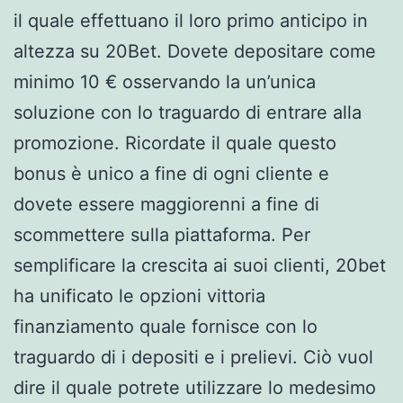
il quale effettuano il loro primo anticipo in
altezza su 20Bet. Dovete depositare come
minimo 10 € osservando la un’unica
soluzione con lo traguardo di entrare alla
promozione. Ricordate il quale questo
bonus è unico a fine di ogni cliente e
dovete essere maggiorenni a fine di
scommettere sulla piattaforma. Per
semplificare la crescita ai suoi clienti, 20bet
ha unificato le opzioni vittoria
finanziamento quale fornisce con lo
traguardo di i depositi e i prelievi. Ciò vuol
dire il quale potrete utilizzare lo medesimo