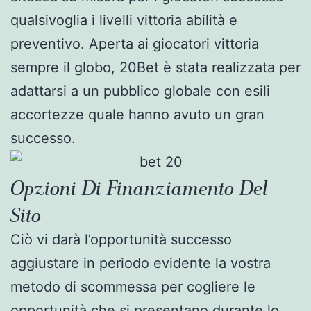
qualsivoglia i livelli vittoria abilità e
preventivo. Aperta ai giocatori vittoria
sempre il globo, 20Bet è stata realizzata per
adattarsi a un pubblico globale con esili
accortezze quale hanno avuto un gran
successo.
Opzioni Di Finanziamento Del
Sito
Ciò vi darà l’opportunità successo
aggiustare in periodo evidente la vostra
metodo di scommessa per cogliere le
opportunità che si presentano durante lo