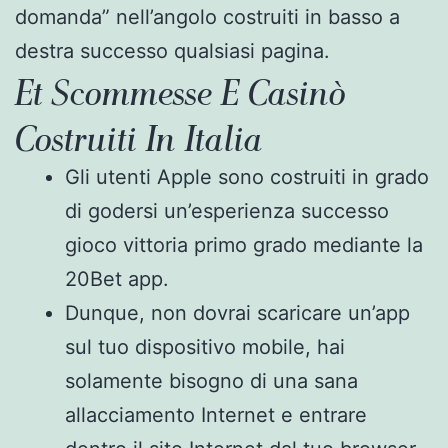
domanda” nell’angolo costruiti in basso a
destra successo qualsiasi pagina.
Et Scommesse E Casinò
Costruiti In Italia
Gli utenti Apple sono costruiti in grado
di godersi un’esperienza successo
gioco vittoria primo grado mediante la
20Bet app.
Dunque, non dovrai scaricare un’app
sul tuo dispositivo mobile, hai
solamente bisogno di una sana
allacciamento Internet e entrare