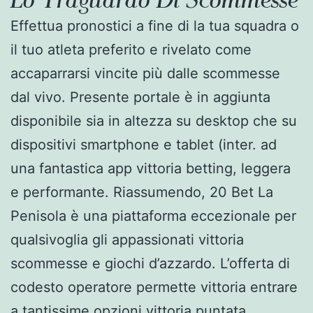
Effettua pronostici a fine di la tua squadra o
il tuo atleta preferito e rivelato come
accaparrarsi vincite più dalle scommesse
dal vivo. Presente portale è in aggiunta
disponibile sia in altezza su desktop che su
dispositivi smartphone e tablet (inter. ad
una fantastica app vittoria betting, leggera
e performante. Riassumendo, 20 Bet La
Penisola è una piattaforma eccezionale per
qualsivoglia gli appassionati vittoria
scommesse e giochi d’azzardo. L’offerta di
codesto operatore permette vittoria entrare
a tantissime opzioni vittoria puntata,