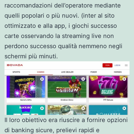
raccomandazioni dell’operatore mediante
quelli popolari o più nuovi. (inter al sito
ottimizzato e alla app, i giochi successo
carte osservando la streaming live non
perdono successo qualità nemmeno negli
schermi più minuti.
Il loro obiettivo era riuscire a fornire opzioni
di banking sicure, prelievi rapidi e