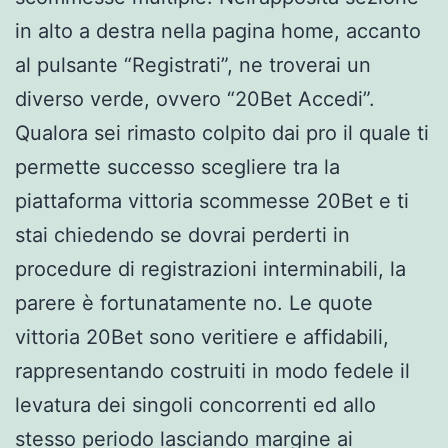
in alto a destra nella pagina home, accanto
al pulsante “Registrati”, ne troverai un
diverso verde, ovvero “20Bet Accedi”.
Qualora sei rimasto colpito dai pro il quale ti
permette successo scegliere tra la
piattaforma vittoria scommesse 20Bet e ti
stai chiedendo se dovrai perderti in
procedure di registrazioni interminabili, la
parere è fortunatamente no. Le quote
vittoria 20Bet sono veritiere e affidabili,
rappresentando costruiti in modo fedele il
levatura dei singoli concorrenti ed allo
stesso periodo lasciando margine ai