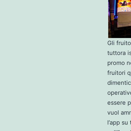
Gli frui
tuttora 
promo no
fruitori
dimentic
operativ
essere p
vuol amm
l’app su 