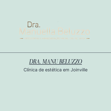
DRA. MANU BELUZZO
Clínica de estética em Joinville