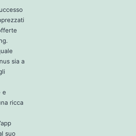
successo
pprezzati
offerte
ing.
quale
nus sia a
li
e e
una ricca
’app
al suo