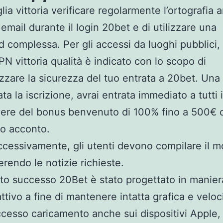
lia vittoria verificare regolarmente l’ortografia 
 email durante il login 20bet e di utilizzare una
 complessa. Per gli accessi da luoghi pubblici, l
PN vittoria qualità è indicato con lo scopo di
izzare la sicurezza del tuo entrata a 20bet. Una 
a la iscrizione, avrai entrata immediato a tutti 
vere del bonus benvenuto di 100% fino a 500€ do
o acconto.
cessivamente, gli utenti devono compilare il 
erendo le notizie richieste.
sito successo 20Bet è stato progettato in manier
ttivo a fine di mantenere intatta grafica e veloc
cesso caricamento anche sui dispositivi Apple,