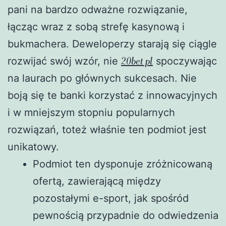
pani na bardzo odważne rozwiązanie,
łącząc wraz z sobą strefę kasynową i
bukmachera. Deweloperzy starają się ciągle
20bet pl
rozwijać swój wzór, nie
spoczywając
na laurach po głównych sukcesach. Nie
boją się te banki korzystać z innowacyjnych
i w mniejszym stopniu popularnych
rozwiązań, toteż właśnie ten podmiot jest
unikatowy.
Podmiot ten dysponuje zróżnicowaną
ofertą, zawierającą między
pozostałymi e-sport, jak spośród
pewnością przypadnie do odwiedzenia