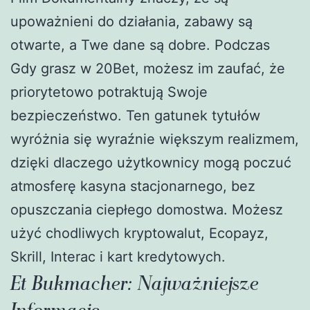
upoważnieni do działania, zabawy są
otwarte, a Twe dane są dobre. Podczas
Gdy grasz w 20Bet, możesz im zaufać, że
priorytetowo potraktują Swoje
bezpieczeństwo. Ten gatunek tytułów
wyróżnia się wyraźnie większym realizmem,
dzięki dlaczego użytkownicy mogą poczuć
atmosferę kasyna stacjonarnego, bez
opuszczania ciepłego domostwa. Możesz
użyć chodliwych kryptowalut, Ecopayz,
Skrill, Interac i kart kredytowych.
Et Bukmacher: Najważniejsze
Informacje