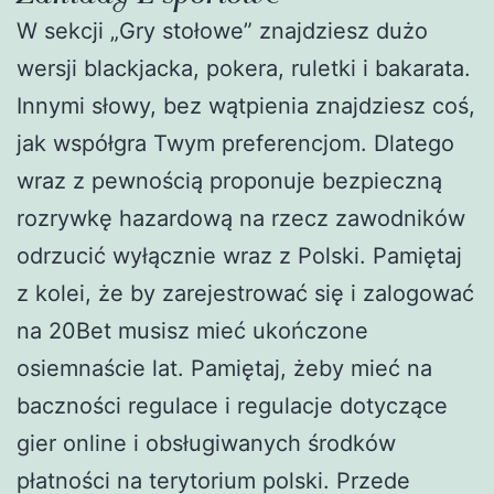
W sekcji „Gry stołowe” znajdziesz dużo
wersji blackjacka, pokera, ruletki i bakarata.
Innymi słowy, bez wątpienia znajdziesz coś,
jak współgra Twym preferencjom. Dlatego
wraz z pewnością proponuje bezpieczną
rozrywkę hazardową na rzecz zawodników
odrzucić wyłącznie wraz z Polski. Pamiętaj
z kolei, że by zarejestrować się i zalogować
na 20Bet musisz mieć ukończone
osiemnaście lat. Pamiętaj, żeby mieć na
baczności regulace i regulacje dotyczące
gier online i obsługiwanych środków
płatności na terytorium polski. Przede