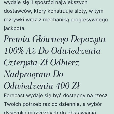
wydaje się 1 spośród największych
dostawców, który konstruuje sloty, w tym
rozrywki wraz z mechaniką progresywnego
jackpota.
Premia Głównego Depozytu
100% Aż Do Odwiedzenia
Czterysta Zł Odbierz
Nadprogram Do
Odwiedzenia 400 Zł
Forecast wydaje się być dostępny na rzecz
Twoich potrzeb raz co dziennie, a wybór
dyscyplin muzycznych do obstawiania