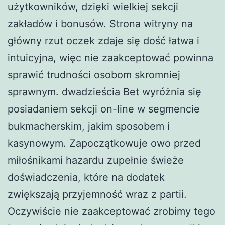
użytkowników, dzięki wielkiej sekcji
zakładów i bonusów. Strona witryny na
główny rzut oczek zdaje się dość łatwa i
intuicyjna, więc nie zaakceptować powinna
sprawić trudności osobom skromniej
sprawnym. dwadzieścia Bet wyróżnia się
posiadaniem sekcji on-line w segmencie
bukmacherskim, jakim sposobem i
kasynowym. Zapoczątkowuje owo przed
miłośnikami hazardu zupełnie świeże
doświadczenia, które na dodatek
zwiększają przyjemność wraz z partii.
Oczywiście nie zaakceptować zrobimy tego