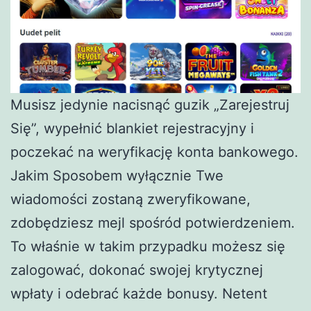
Musisz jedynie nacisnąć guzik „Zarejestruj
Się”, wypełnić blankiet rejestracyjny i
poczekać na weryfikację konta bankowego.
Jakim Sposobem wyłącznie Twe
wiadomości zostaną zweryfikowane,
zdobędziesz mejl spośród potwierdzeniem.
To właśnie w takim przypadku możesz się
zalogować, dokonać swojej krytycznej
wpłaty i odebrać każde bonusy. Netent