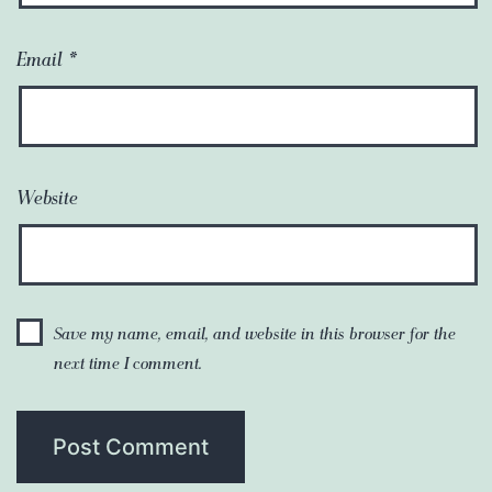
Email
*
Website
Save my name, email, and website in this browser for the
next time I comment.