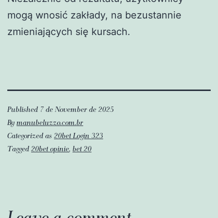
mogą wnosić zakłady, na bezustannie
zmieniających się kursach.
Published
7 de November de 2025
By
manubeluzzo.com.br
Categorized as
20bet Login 323
Tagged
20bet opinie
,
bet 20
Leave a comment