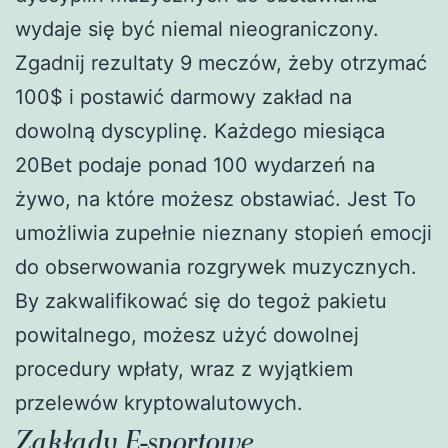
wydaje się być niemal nieograniczony.
Zgadnij rezultaty 9 meczów, żeby otrzymać
100$ i postawić darmowy zakład na
dowolną dyscyplinę. Każdego miesiąca
20Bet podaje ponad 100 wydarzeń na
żywo, na które możesz obstawiać. Jest To
umożliwia zupełnie nieznany stopień emocji
do obserwowania rozgrywek muzycznych.
By zakwalifikować się do tegoż pakietu
powitalnego, możesz użyć dowolnej
procedury wpłaty, wraz z wyjątkiem
przelewów kryptowalutowych.
Zakłady E-sportowe