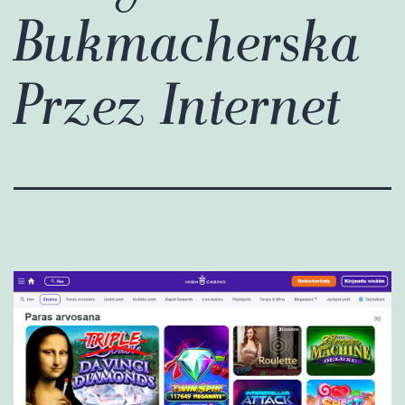
Bukmacherska
Przez Internet