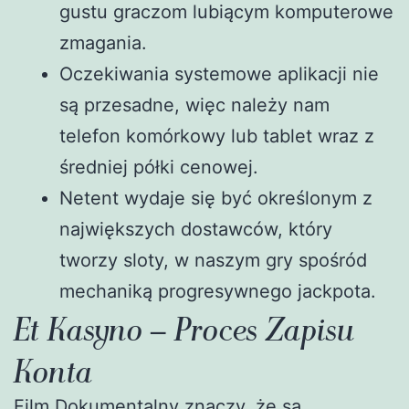
gustu graczom lubiącym komputerowe
zmagania.
Oczekiwania systemowe aplikacji nie
są przesadne, więc należy nam
telefon komórkowy lub tablet wraz z
średniej półki cenowej.
Netent wydaje się być określonym z
największych dostawców, który
tworzy sloty, w naszym gry spośród
mechaniką progresywnego jackpota.
Et Kasyno – Proces Zapisu
Konta
Film Dokumentalny znaczy, że są