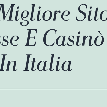
 Migliore Sit
se E Casinò
In Italia