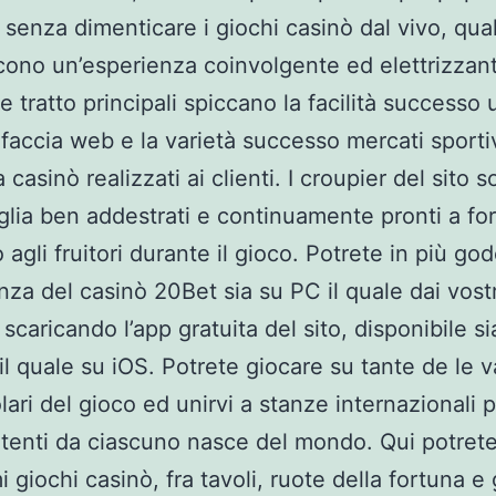
 senza dimenticare i giochi casinò dal vivo, qua
cono un’esperienza coinvolgente ed elettrizzan
e tratto principali spiccano la facilità successo u
erfaccia web e la varietà successo mercati sporti
 casinò realizzati ai clienti. I croupier del sito 
glia ben addestrati e continuamente pronti a for
agli fruitori durante il gioco. Potrete in più god
enza del casinò 20Bet sia su PC il quale dai vostr
, scaricando l’app gratuita del sito, disponibile si
il quale su iOS. Potrete giocare su tante de le v
lari del gioco ed unirvi a stanze internazionali 
utenti da ciascuno nasce del mondo. Qui potret
i giochi casinò, fra tavoli, ruote della fortuna e