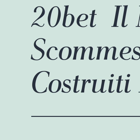
20bet ️ Il
Scommes
Costruiti 