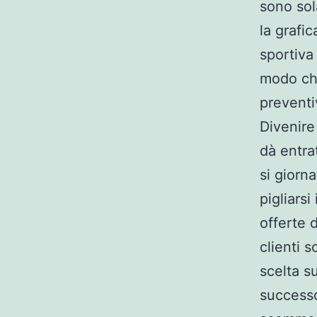
sono sol
la grafi
sportiva
modo chi
preventi
Divenire 
dà entra
si giorn
pigliars
offerte d
clienti s
scelta s
successo