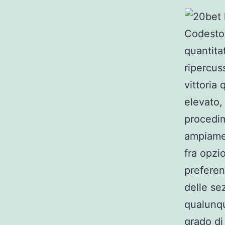
Codesto 
quantitat
ripercuss
vittoria
elevato,
procedim
ampiamen
fra opzio
preferen
delle se
qualunque
grado di