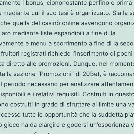
amente i bonus, ciononostante perfino e prima d
ca mediante cui il suo tesi è organizzato. Sia la 
 che quella del casinò online avvengono organi
aro mediante liste espandibili a fine di la
vamente e menu a scorrimento a fine di la seco
fruitori registrati richiede l’inserimento di pochi
ta diretto alle promozioni. Dunque, nel momento
ata la sezione “Promozioni” di 20Bet, è raccoma
i il periodo necessario per analizzare attentamen
isponibili e i relativi requisiti. Costruiti In ques
ono costruiti in grado di sfruttare al limite una v
uccesso tutte le opportunità che la suddetta pi
 gioco ha da elargire e godersi un’esperienza vi