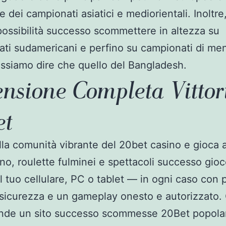
 dei campionati asiatici e mediorientali. Inoltr
 possibilità successo scommettere in altezza su
ti sudamericani e perfino su campionati di men
siamo dire che quello del Bangladesh.
nsione Completa Vittor
et
lla comunità vibrante del 20bet casino e gioca a
ino, roulette fulminei e spettacoli successo gioc
 tuo cellulare, PC o tablet — in ogni caso con 
 sicurezza e un gameplay onesto e autorizzato. C
ende un sito successo scommesse 20Bet popola