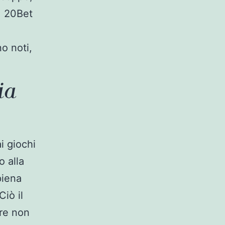
e, 20Bet
o noti,
ia
i giochi
o alla
piena
iò il
re non