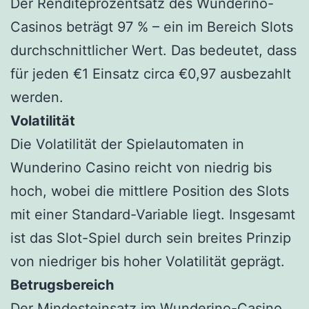
Der Renditeprozentsatz des Wunderino-
Casinos beträgt 97 % – ein im Bereich Slots
durchschnittlicher Wert. Das bedeutet, dass
für jeden €1 Einsatz circa €0,97 ausbezahlt
werden.
Volatilität
Die Volatilität der Spielautomaten in
Wunderino Casino reicht von niedrig bis
hoch, wobei die mittlere Position des Slots
mit einer Standard-Variable liegt. Insgesamt
ist das Slot-Spiel durch sein breites Prinzip
von niedriger bis hoher Volatilität geprägt.
Betrugsbereich
Der Mindesteinsatz im Wunderino-Casino