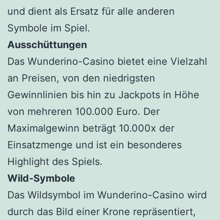
und dient als Ersatz für alle anderen
Symbole im Spiel.
Ausschüttungen
Das Wunderino-Casino bietet eine Vielzahl
an Preisen, von den niedrigsten
Gewinnlinien bis hin zu Jackpots in Höhe
von mehreren 100.000 Euro. Der
Maximalgewinn beträgt 10.000x der
Einsatzmenge und ist ein besonderes
Highlight des Spiels.
Wild-Symbole
Das Wildsymbol im Wunderino-Casino wird
durch das Bild einer Krone repräsentiert,