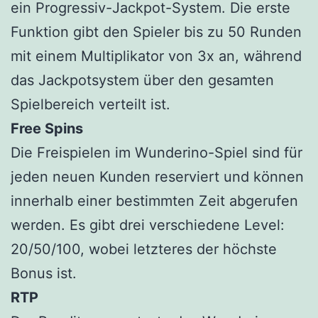
ein Progressiv-Jackpot-System. Die erste
Funktion gibt den Spieler bis zu 50 Runden
mit einem Multiplikator von 3x an, während
das Jackpotsystem über den gesamten
Spielbereich verteilt ist.
Free Spins
Die Freispielen im Wunderino-Spiel sind für
jeden neuen Kunden reserviert und können
innerhalb einer bestimmten Zeit abgerufen
werden. Es gibt drei verschiedene Level:
20/50/100, wobei letzteres der höchste
Bonus ist.
RTP