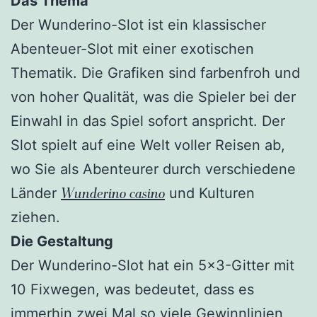
Das Thema
Der Wunderino-Slot ist ein klassischer
Abenteuer-Slot mit einer exotischen
Thematik. Die Grafiken sind farbenfroh und
von hoher Qualität, was die Spieler bei der
Einwahl in das Spiel sofort anspricht. Der
Slot spielt auf eine Welt voller Reisen ab,
wo Sie als Abenteurer durch verschiedene
Wunderino casino
Länder
und Kulturen
ziehen.
Die Gestaltung
Der Wunderino-Slot hat ein 5×3-Gitter mit
10 Fixwegen, was bedeutet, dass es
immerhin zwei Mal so viele Gewinnlinien