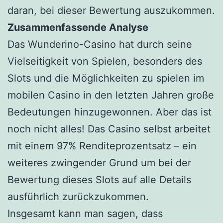
daran, bei dieser Bewertung auszukommen.
Zusammenfassende Analyse
Das Wunderino-Casino hat durch seine
Vielseitigkeit von Spielen, besonders des
Slots und die Möglichkeiten zu spielen im
mobilen Casino in den letzten Jahren große
Bedeutungen hinzugewonnen. Aber das ist
noch nicht alles! Das Casino selbst arbeitet
mit einem 97% Renditeprozentsatz – ein
weiteres zwingender Grund um bei der
Bewertung dieses Slots auf alle Details
ausführlich zurückzukommen.
Insgesamt kann man sagen, dass