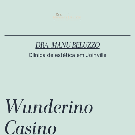
DRA. MANU BELUZZO
Clínica de estética em Joinville
Wunderino
Casino