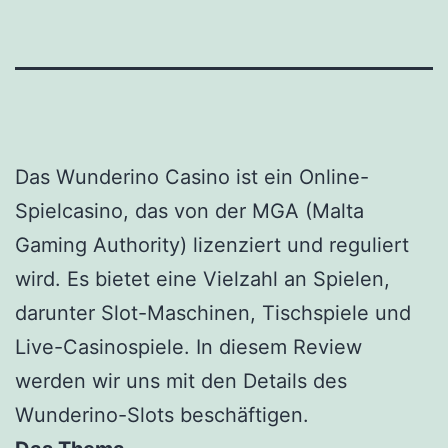
Das Wunderino Casino ist ein Online-
Spielcasino, das von der MGA (Malta
Gaming Authority) lizenziert und reguliert
wird. Es bietet eine Vielzahl an Spielen,
darunter Slot-Maschinen, Tischspiele und
Live-Casinospiele. In diesem Review
werden wir uns mit den Details des
Wunderino-Slots beschäftigen.