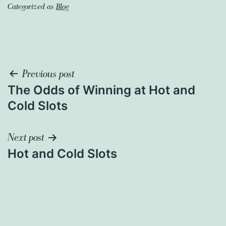
Categorized as
Blog
Previous post
The Odds of Winning at Hot and
Cold Slots
Next post
Hot and Cold Slots