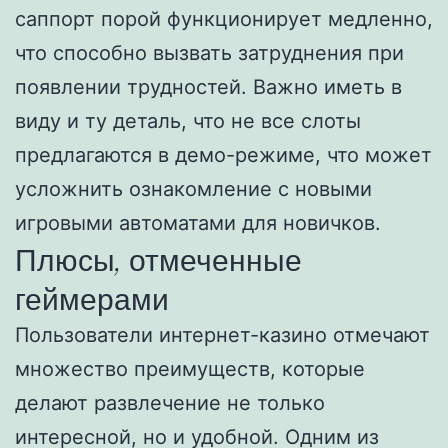
саппорт порой функционирует медленно,
что способно вызвать затруднения при
появлении трудностей. Важно иметь в
виду и ту деталь, что не все слоты
предлагаются в демо-режиме, что может
усложнить ознакомление с новыми
игровыми автоматами для новичков.
Плюсы, отмеченные
геймерами
Пользователи интернет-казино отмечают
множество преимуществ, которые
делают развлечение не только
интересной, но и удобной. Одним из