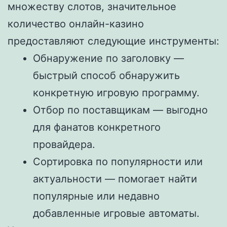
множеству слотов, значительное
количество онлайн-казино
предоставляют следующие инструменты:
Обнаружение по заголовку —
быстрый способ обнаружить
конкретную игровую программу.
Отбор по поставщикам — выгодно
для фанатов конкретного
провайдера.
Сортировка по популярности или
актуальности — помогает найти
популярные или недавно
добавленные игровые автоматы.