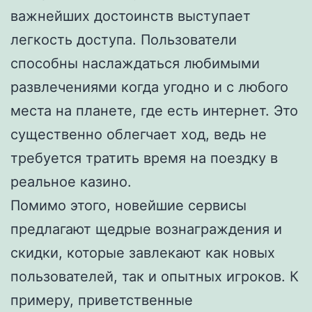
важнейших достоинств выступает
легкость доступа. Пользователи
способны наслаждаться любимыми
развлечениями когда угодно и с любого
места на планете, где есть интернет. Это
существенно облегчает ход, ведь не
требуется тратить время на поездку в
реальное казино.
Помимо этого, новейшие сервисы
предлагают щедрые вознаграждения и
скидки, которые завлекают как новых
пользователей, так и опытных игроков. К
примеру, приветственные