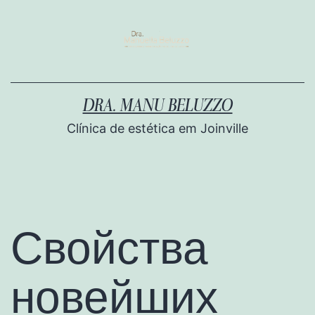
DRA. MANU BELUZZO
Clínica de estética em Joinville
Свойства
новейших