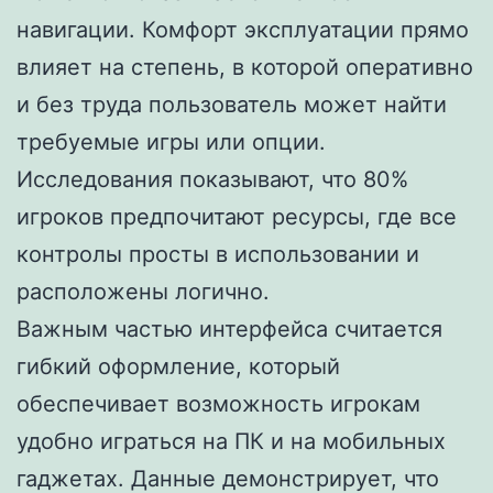
навигации. Комфорт эксплуатации прямо
влияет на степень, в которой оперативно
и без труда пользователь может найти
требуемые игры или опции.
Исследования показывают, что 80%
игроков предпочитают ресурсы, где все
контролы просты в использовании и
расположены логично.
Важным частью интерфейса считается
гибкий оформление, который
обеспечивает возможность игрокам
удобно играться на ПК и на мобильных
гаджетах. Данные демонстрирует, что