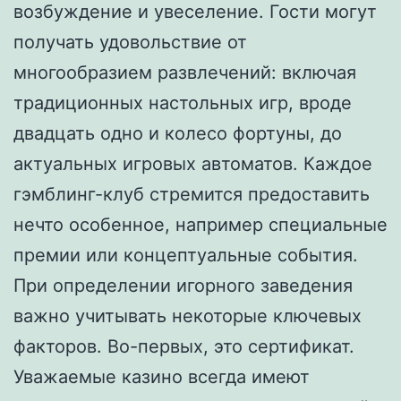
возбуждение и увеселение. Гости могут
получать удовольствие от
многообразием развлечений: включая
традиционных настольных игр, вроде
двадцать одно и колесо фортуны, до
актуальных игровых автоматов. Каждое
гэмблинг-клуб стремится предоставить
нечто особенное, например специальные
премии или концептуальные события.
При определении игорного заведения
важно учитывать некоторые ключевых
факторов. Во-первых, это сертификат.
Уважаемые казино всегда имеют