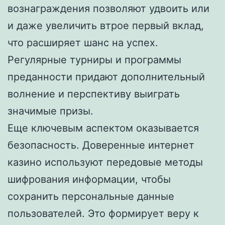
вознаграждения позволяют удвоить или
и даже увеличить втрое первый вклад,
что расширяет шанс на успех.
Регулярные турниры и программы
преданности придают дополнительный
волнение и перспективу выиграть
значимые призы.
Еще ключевым аспектом оказывается
безопасность. Доверенные интернет
казино используют передовые методы
шифрования информации, чтобы
сохранить персональные данные
пользователей. Это формирует веру к