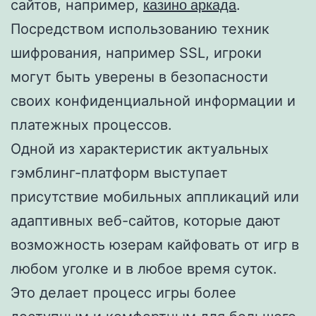
казино аркада
сайтов, например,
.
Посредством использованию техник
шифрования, например SSL, игроки
могут быть уверены в безопасности
своих конфиденциальной информации и
платежных процессов.
Одной из характеристик актуальных
гэмблинг-платформ выступает
присутствие мобильных аппликаций или
адаптивных веб-сайтов, которые дают
возможность юзерам кайфовать от игр в
любом уголке и в любое время суток.
Это делает процесс игры более