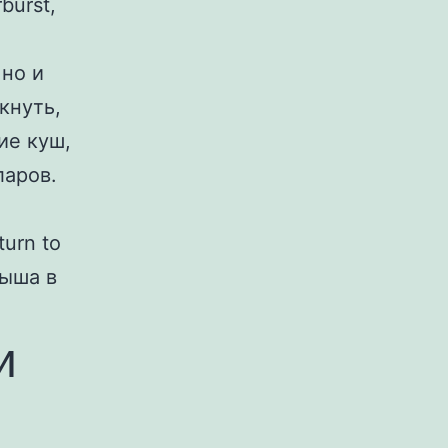
burst,
но и
кнуть,
ие куш,
ларов.
urn to
рыша в
и