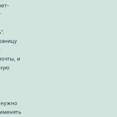
нет-
т
”.
траницу
:
очты, и
ьную
ю нужно
рименять