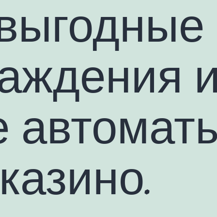
выгодные
раждения 
е автоматы
казино.