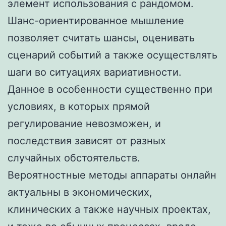
элемент использования с рандомом.
Шанс-ориентированное мышление
позволяет считать шансы, оценивать
сценарий событий а также осуществлять
шаги во ситуациях вариативности.
Данное в особенности существенно при
условиях, в которых прямой
регулирование невозможен, и
последствия зависят от разных
случайных обстоятельств.
Вероятностные методы аппараты онлайн
актуальны в экономических,
клинических а также научных проектах,