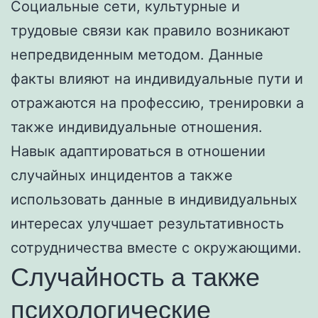
Социальные сети, культурные и
трудовые связи как правило возникают
непредвиденным методом. Данные
факты влияют на индивидуальные пути и
отражаются на профессию, тренировки а
также индивидуальные отношения.
Навык адаптироваться в отношении
случайных инцидентов а также
использовать данные в индивидуальных
интересах улучшает результативность
сотрудничества вместе с окружающими.
Случайность а также
психологические