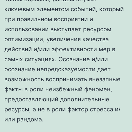
ключевым элементом событий, который
при правильном восприятии и
использовании выступает ресурсом
оптимизации, увеличения качества
действий и/или эффективности мер в
самых ситуациях. Осознание и/или
осознание непредсказуемости дает
возможность воспринимать внезапные
факты в роли неизбежный феномен,
предоставляющий дополнительные
ресурсы, а не в роли фактор стресса и/
или рандома.