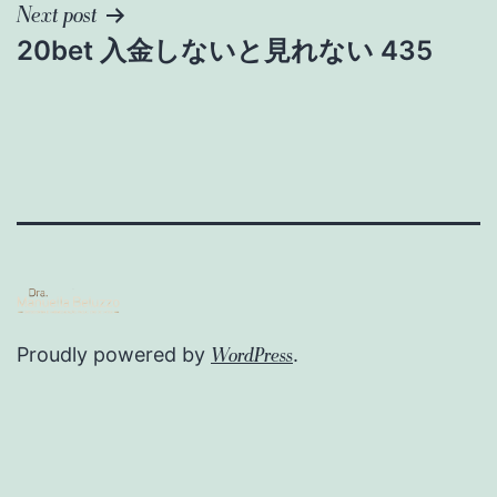
Next post
20bet 入金しないと見れない 435
WordPress
Proudly powered by
.