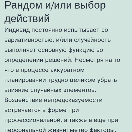
Рандом и/или выбор
действий
Индивид постоянно испытывает со
вариативностью, и/или случайность
выполняет основную функцию во
определении решений. Несмотря на то
что в процессе аккуратном
планировании трудно целиком убрать
влияние случайных элементов.
Воздействие непредсказуемости
встречается в форме при
профессиональной, а также а еще при
персональной жизни: метео факторы,