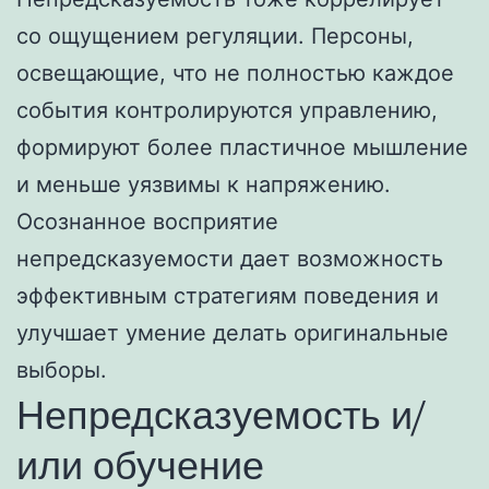
со ощущением регуляции. Персоны,
освещающие, что не полностью каждое
события контролируются управлению,
формируют более пластичное мышление
и меньше уязвимы к напряжению.
Осознанное восприятие
непредсказуемости дает возможность
эффективным стратегиям поведения и
улучшает умение делать оригинальные
выборы.
Непредсказуемость и/
или обучение