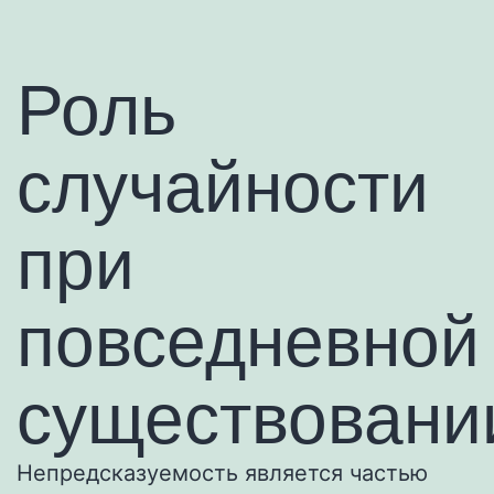
Роль
случайности
при
повседневной
существовани
Непредсказуемость является частью