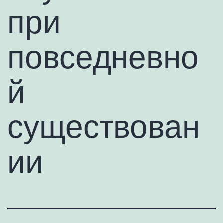
при
повседневно
й
существован
ии