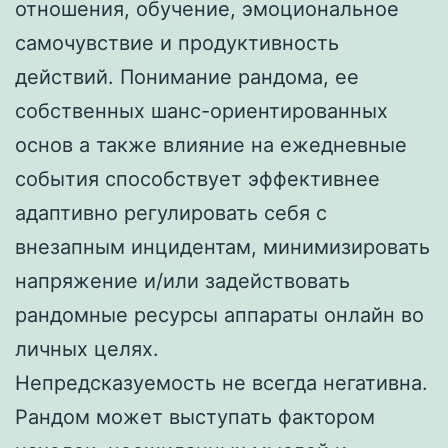
отношения, обучение, эмоциональное
самочувствие и продуктивность
действий. Понимание рандома, ее
собственных шанс-ориентированных
основ а также влияние на ежедневные
события способствует эффективнее
адаптивно регулировать себя с
внезапным инцидентам, минимизировать
напряжение и/или задействовать
рандомные ресурсы аппараты онлайн во
личных целях.
Непредсказуемость не всегда негативна.
Рандом может выступать фактором