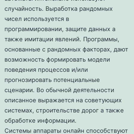
случайность. Выработка рандомных
чисел используется в
программировании, защите данных а
также имитации явлений. Программы,
основанные с рандомных факторах, дают
возможность формировать модели
поведения процессов и/или
прогнозировать потенциальные
сценарии. Во обычной деятельности
описанное выражается на советующих
системах, строительстве дорог а также
обработке информации.
Системы аппараты онлайн способствуют