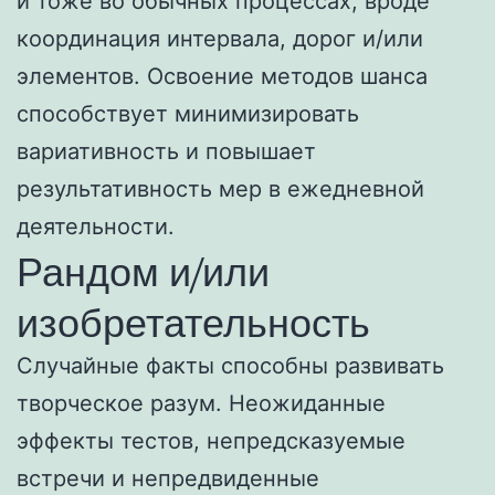
и тоже во обычных процессах, вроде
координация интервала, дорог и/или
элементов. Освоение методов шанса
способствует минимизировать
вариативность и повышает
результативность мер в ежедневной
деятельности.
Рандом и/или
изобретательность
Случайные факты способны развивать
творческое разум. Неожиданные
эффекты тестов, непредсказуемые
встречи и непредвиденные