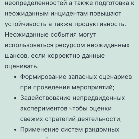
неопределенностей а также подготовка к
неожиданным инцидентам повышают
устойчивость а также продуктивность.
Неожиданные события могут
использоваться ресурсом неожиданных
шансов, если корректно данные
оценивать.
Формирование запасных сценариев
при проведения мероприятий;
Задействование непредвиденных
экспериментов чтобы оценки
свежих стратегий деятельности;
Применение систем рандомных