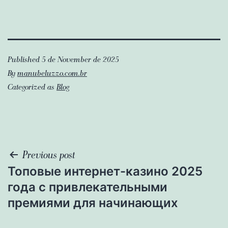
Published
5 de November de 2025
By
manubeluzzo.com.br
Categorized as
Blog
Previous post
Топовые интернет-казино 2025
года с привлекательными
премиями для начинающих