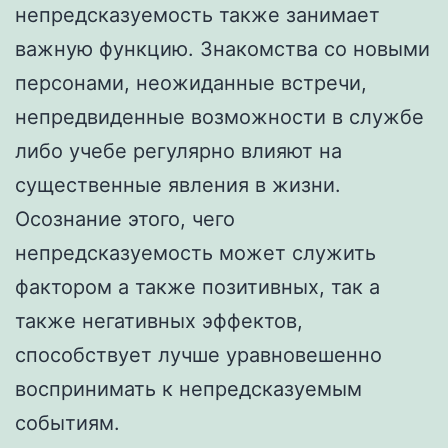
непредсказуемость также занимает
важную функцию. Знакомства со новыми
персонами, неожиданные встречи,
непредвиденные возможности в службе
либо учебе регулярно влияют на
существенные явления в жизни.
Осознание этого, чего
непредсказуемость может служить
фактором а также позитивных, так а
также негативных эффектов,
способствует лучше уравновешенно
воспринимать к непредсказуемым
событиям.