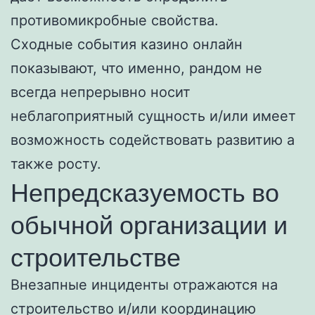
противомикробные свойства.
Сходные события казино онлайн
показывают, что именно, рандом не
всегда непрерывно носит
неблагоприятный сущность и/или имеет
возможность содействовать развитию а
также росту.
Непредсказуемость во
обычной организации и
строительстве
Внезапные инциденты отражаются на
строительство и/или координацию