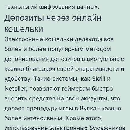
технологий шифрования данных.
Депозиты через онлайн
кошельки
Электронные кошельки делаются все
более и более популярным методом
депонирования депозитов в виртуальные
казино благодаря своей оперативности и
удобству. Такие системы, как Skrill и
Neteller, позволяют геймерам быстро
вносить средства на свои аккаунты, что
делает процедуру игры в Вулкан казино
более интенсивным. Кроме этого,
использование электронных бумажников