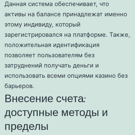
Данная система обеспечивает, что
активы на балансе принадлежат именно
этому индивиду, который
зарегистрировался на платформе. Также,
положительная идентификация
позволяет пользователям без
затруднений получать деньги и
использовать всеми опциями казино без
барьеров.
Внесение счета:
доступные методы и
пределы