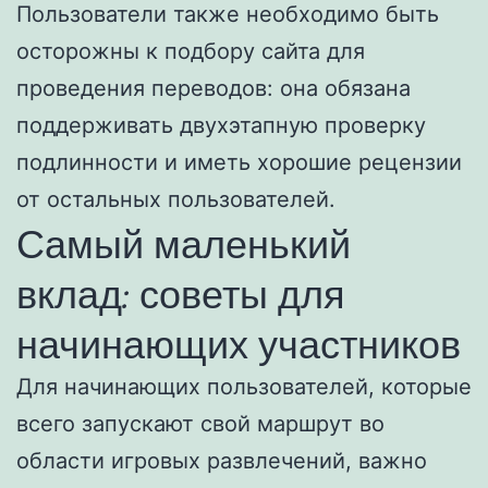
Пользователи также необходимо быть
осторожны к подбору сайта для
проведения переводов: она обязана
поддерживать двухэтапную проверку
подлинности и иметь хорошие рецензии
от остальных пользователей.
Самый маленький
вклад: советы для
начинающих участников
Для начинающих пользователей, которые
всего запускают свой маршрут во
области игровых развлечений, важно