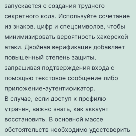
запускается с создания трудного
секретного кода. Используйте сочетание
из знаков, цифр и спецсимволов, чтобы
минимизировать вероятность хакерской
атаки. Двойная верификация добавляет
повышенный степень защиты,
запрашивая подтверждения входа с
помощью текстовое сообщение либо
приложение-аутентификатор.
В случае, если доступ к профилю
утрачен, важно знать, как аккаунт
восстановить. В основной массе
обстоятельств необходимо удостоверить