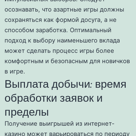
осознавать, что азартные игры должны
сохраняться как формой досуга, а не
способом заработка. Оптимальный
подход к выбору наименьшего вклада
может сделать процесс игры более
комфортным и безопасным для новичков
в игре.
Выплата добычи: время
обработки заявок и
пределы
Получение выигрышей из интернет-
казино может варьироваться по периоду