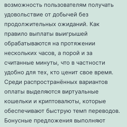
возможность пользователям получать
удовольствие от добычей без
продолжительных ожиданий. Как
правило выплаты выигрышей
обрабатываются на протяжении
нескольких часов, а порой и за
считанные минуты, что в частности
удобно для тех, кто ценит свое время.
Среди распространённых вариантов
оплаты выделяются виртуальные
кошельки и криптовалюты, которые
обеспечивают быструю темп переводов.
Бонусные предложения выполняют