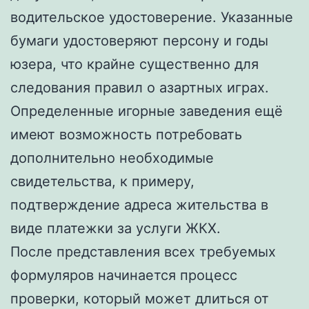
водительское удостоверение. Указанные
бумаги удостоверяют персону и годы
юзера, что крайне существенно для
следования правил о азартных играх.
Определенные игорные заведения ещё
имеют возможность потребовать
дополнительно необходимые
свидетельства, к примеру,
подтверждение адреса жительства в
виде платежки за услуги ЖКХ.
После представления всех требуемых
формуляров начинается процесс
проверки, который может длиться от