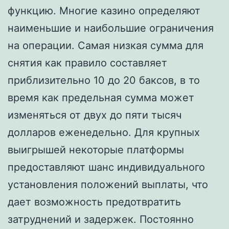
функцию. Многие казино определяют
наименьшие и наибольшие ограничения
на операции. Самая низкая сумма для
снятия как правило составляет
приблизительно 10 до 20 баксов, в то
время как предельная сумма может
изменяться от двух до пяти тысяч
долларов еженедельно. Для крупных
выигрышей некоторые платформы
предоставляют шанс индивидуального
установления положений выплаты, что
дает возможность предотвратить
затруднений и задержек. Постоянно