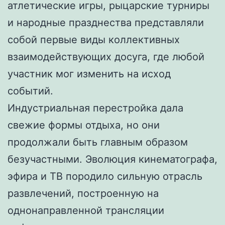
атлетические игры, рыцарские турниры
и народные празднества представляли
собой первые виды коллективных
взаимодействующих досуга, где любой
участник мог изменить на исход
событий.
Индустриальная перестройка дала
свежие формы отдыха, но они
продолжали быть главным образом
безучастными. Эволюция кинематографа,
эфира и ТВ породило сильную отрасль
развлечений, построенную на
однонаправленной трансляции