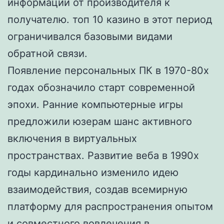
информации от производителя к
получателю. топ 10 казино в этот период
ограничивался базовыми видами
обратной связи.
Появление персональных ПК в 1970-80х
годах обозначило старт современной
эпохи. Ранние компьютерные игры
предложили юзерам шанс активного
включения в виртуальных
пространствах. Развитие веба в 1990х
годы кардинально изменило идею
взаимодействия, создав всемирную
платформу для распространения опытом
и совместного вовлечения в