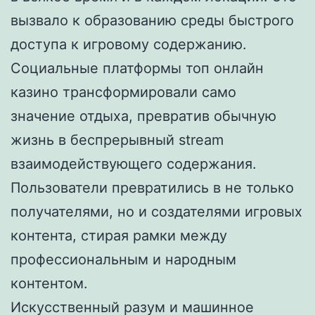
вызвало к образованию среды быстрого
доступа к игровому содержанию.
Социальные платформы топ онлайн
казино трансформировали само
значение отдыха, превратив обычную
жизнь в беспрерывный stream
взаимодействующего содержания.
Пользователи превратились в не только
получателями, но и создателями игровых
контента, стирая рамки между
профессиональным и народным
контентом.
Искусственный разум и машинное