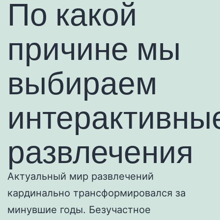
По какой
причине мы
выбираем
интерактивны
развлечения
Актуальный мир развлечений
кардинально трансформировался за
минувшие годы. Безучастное