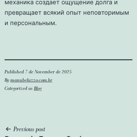
механика создает ощущение долга и
превращает всякий опыт неповторимым
и персональным.
Published
7 de November de 2025
By
manubeluzzo.com.br
Categorized as
Blog
Previous post