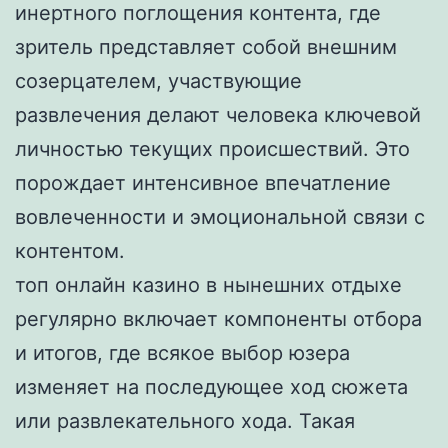
инертного поглощения контента, где
зритель представляет собой внешним
созерцателем, участвующие
развлечения делают человека ключевой
личностью текущих происшествий. Это
порождает интенсивное впечатление
вовлеченности и эмоциональной связи с
контентом.
топ онлайн казино в нынешних отдыхе
регулярно включает компоненты отбора
и итогов, где всякое выбор юзера
изменяет на последующее ход сюжета
или развлекательного хода. Такая