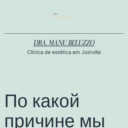
DRA. MANU BELUZZO
Clínica de estética em Joinville
По какой
причине мы