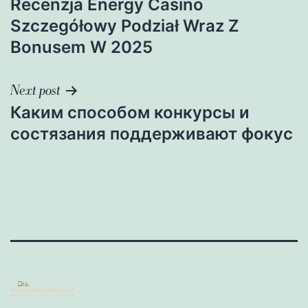
Recenzja Energy Casino
Szczegółowy Podział Wraz Z
Bonusem W 2025
Next post
Каким способом конкурсы и
состязания поддерживают фокус