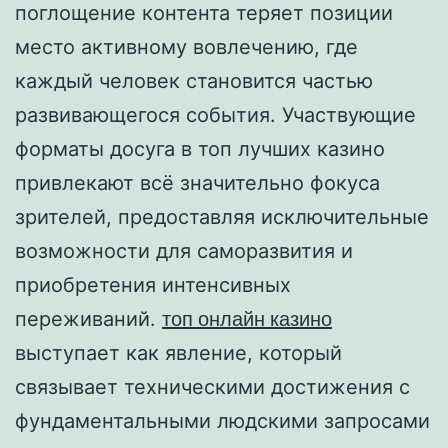
поглощение контента теряет позиции
место активному вовлечению, где
каждый человек становится частью
развивающегося события. Участвующие
форматы досуга в топ лучших казино
привлекают всё значительно фокуса
зрителей, предоставляя исключительные
возможности для саморазвития и
приобретения интенсивных
топ онлайн казино
переживаний.
выступает как явление, который
связывает техническими достижения с
фундаментальными людскими запросами