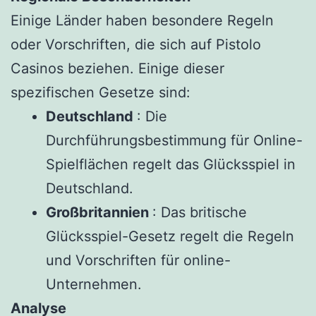
Einige Länder haben besondere Regeln
oder Vorschriften, die sich auf Pistolo
Casinos beziehen. Einige dieser
spezifischen Gesetze sind:
Deutschland
: Die
Durchführungsbestimmung für Online-
Spielflächen regelt das Glücksspiel in
Deutschland.
Großbritannien
: Das britische
Glücksspiel-Gesetz regelt die Regeln
und Vorschriften für online-
Unternehmen.
Analyse