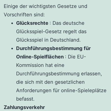
Einige der wichtigsten Gesetze und
Vorschriften sind:
Glücksrechte
: Das deutsche
Glücksspiel-Gesetz regelt das
Glücksspiel in Deutschland.
Durchführungsbestimmung für
Online-Spielflächen
: Die EU-
Kommission hat eine
Durchführungsbestimmung erlassen,
die sich mit den gesetzlichen
Anforderungen für online-Spieleplätze
befasst.
Zahlungsverkehr