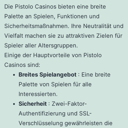
Die Pistolo Casinos bieten eine breite
Palette an Spielen, Funktionen und
Sicherheitsmaßnahmen. Ihre Neutralität und
Vielfalt machen sie zu attraktiven Zielen für
Spieler aller Altersgruppen.
Einige der Hauptvorteile von Pistolo
Casinos sind:
Breites Spielangebot
: Eine breite
Palette von Spielen für alle
Interessierten.
Sicherheit
: Zwei-Faktor-
Authentifizierung und SSL-
Verschlüsselung gewährleisten die