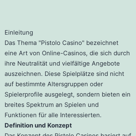
Einleitung
Das Thema "Pistolo Casino" bezeichnet
eine Art von Online-Casinos, die sich durch
ihre Neutralität und vielfältige Angebote
auszeichnen. Diese Spielplätze sind nicht
auf bestimmte Altersgruppen oder
Spielerprofile ausgelegt, sondern bieten ein
breites Spektrum an Spielen und
Funktionen für alle Interessierten.
Definition und Konzept
Das Konzept des Pistolo Casinos basiert auf