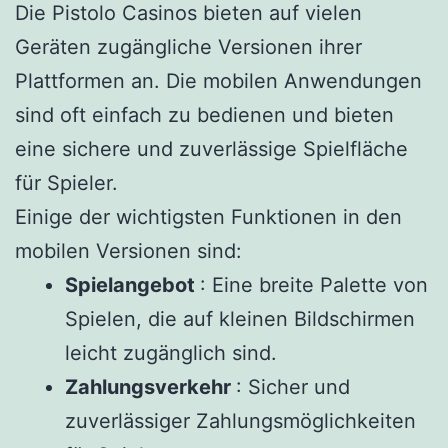
Die Pistolo Casinos bieten auf vielen
Geräten zugängliche Versionen ihrer
Plattformen an. Die mobilen Anwendungen
sind oft einfach zu bedienen und bieten
eine sichere und zuverlässige Spielfläche
für Spieler.
Einige der wichtigsten Funktionen in den
mobilen Versionen sind:
Spielangebot
: Eine breite Palette von
Spielen, die auf kleinen Bildschirmen
leicht zugänglich sind.
Zahlungsverkehr
: Sicher und
zuverlässiger Zahlungsmöglichkeiten