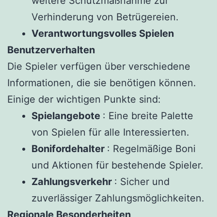
weitere Schutzmaßnahme zur
Verhinderung von Betrügereien.
Verantwortungsvolles Spielen
Benutzerverhalten
Die Spieler verfügen über verschiedene
Informationen, die sie benötigen können.
Einige der wichtigen Punkte sind:
Spielangebote
: Eine breite Palette
von Spielen für alle Interessierten.
Bonifordehalter
: Regelmäßige Boni
und Aktionen für bestehende Spieler.
Zahlungsverkehr
: Sicher und
zuverlässiger Zahlungsmöglichkeiten.
Regionale Besonderheiten