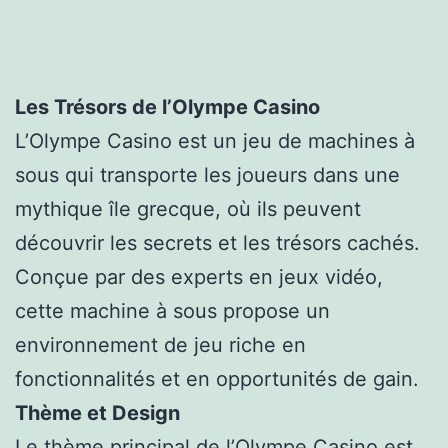
Les Trésors de l’Olympe Casino
L’Olympe Casino est un jeu de machines à
sous qui transporte les joueurs dans une
mythique île grecque, où ils peuvent
découvrir les secrets et les trésors cachés.
Conçue par des experts en jeux vidéo,
cette machine à sous propose un
environnement de jeu riche en
fonctionnalités et en opportunités de gain.
Thème et Design
Le thème principal de l’Olympe Casino est