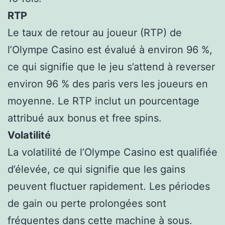
RTP
Le taux de retour au joueur (RTP) de
l’Olympe Casino est évalué à environ 96 %,
ce qui signifie que le jeu s’attend à reverser
environ 96 % des paris vers les joueurs en
moyenne. Le RTP inclut un pourcentage
attribué aux bonus et free spins.
Volatilité
La volatilité de l’Olympe Casino est qualifiée
d’élevée, ce qui signifie que les gains
peuvent fluctuer rapidement. Les périodes
de gain ou perte prolongées sont
fréquentes dans cette machine à sous.