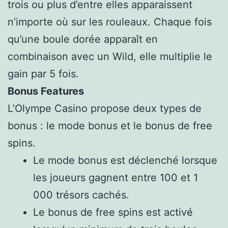
trois ou plus d’entre elles apparaissent
n’importe où sur les rouleaux. Chaque fois
qu’une boule dorée apparaît en
combinaison avec un Wild, elle multiplie le
gain par 5 fois.
Bonus Features
L’Olympe Casino propose deux types de
bonus : le mode bonus et le bonus de free
spins.
Le mode bonus est déclenché lorsque
les joueurs gagnent entre 100 et 1
000 trésors cachés.
Le bonus de free spins est activé