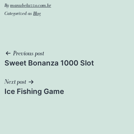
By
manubeluzzo.com.br
Categorized as
Blog
Previous post
Sweet Bonanza 1000 Slot
Next post
Ice Fishing Game