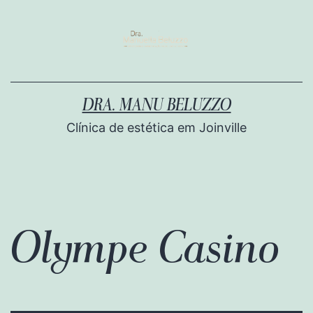
DRA. MANU BELUZZO
Clínica de estética em Joinville
Olympe Casino