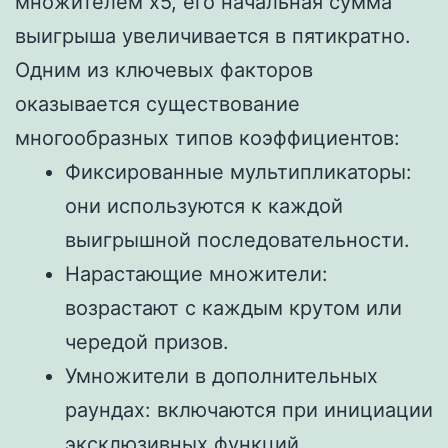
множителем x5, его начальная сумма
выигрыша увеличивается в пятикратно.
Одним из ключевых факторов
оказывается существование
многообразных типов коэффициентов:
Фиксированные мультипликаторы:
они используются к каждой
выигрышной последовательности.
Нарастающие множители:
возрастают с каждым крутом или
чередой призов.
Умножители в дополнительных
раундах: включаются при инициации
эксклюзивных функций.