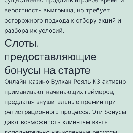
существенно продлить игровое время и
вероятность выигрыша, но требует
осторожного подхода к отбору акций и
разбора их условий.
Слоты,
предоставляющие
бонусы на старте
Онлайн-казино Вулкан Рояль КЗ активно
приманивают начинающих геймеров,
предлагая внушительные премии при
регистрационного процесса. Эти бонусы
дают возможность клиентам взять
дополнительно начисленные ресурсы