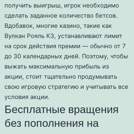
получить выигрыш, игрок необходимо
сделать заданное количество бетсов.
Вдобавок, многие казино, такие как
Вулкан Рояль КЗ, устанавливают лимит
на срок действия премии — обычно от 7
до 30 календарных дней. Поэтому, чтобы
выжать максимальную прибыль из
акции, стоит тщательно продумывать
свою игровую стратегию и учитывать все
условия акции.
Бесплатные вращения
без пополнения на