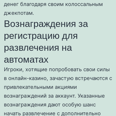
денег благодаря своим колоссальным
джекпотам.
Вознаграждения за
регистрацию для
развлечения на
автоматах
Игроки, хотящие попробовать свои силы
в онлайн-казино, зачастую встречаются с
привлекательными акциями
вознаграждений за аккаунт. Указанные
вознаграждения дают особую шанс
начать развлечение с дополнительно