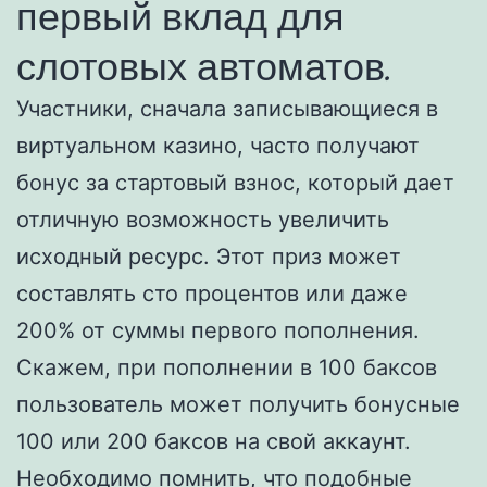
первый вклад для
слотовых автоматов.
Участники, сначала записывающиеся в
виртуальном казино, часто получают
бонус за стартовый взнос, который дает
отличную возможность увеличить
исходный ресурс. Этот приз может
составлять сто процентов или даже
200% от суммы первого пополнения.
Скажем, при пополнении в 100 баксов
пользователь может получить бонусные
100 или 200 баксов на свой аккаунт.
Необходимо помнить, что подобные