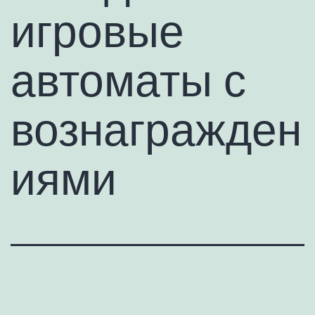
игровые
автоматы с
вознагражден
иями