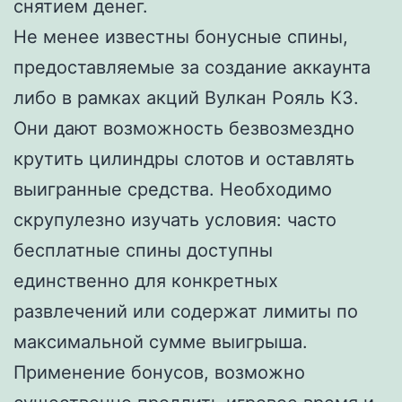
снятием денег.
Не менее известны бонусные спины,
предоставляемые за создание аккаунта
либо в рамках акций Вулкан Рояль КЗ.
Они дают возможность безвозмездно
крутить цилиндры слотов и оставлять
выигранные средства. Необходимо
скрупулезно изучать условия: часто
бесплатные спины доступны
единственно для конкретных
развлечений или содержат лимиты по
максимальной сумме выигрыша.
Применение бонусов, возможно