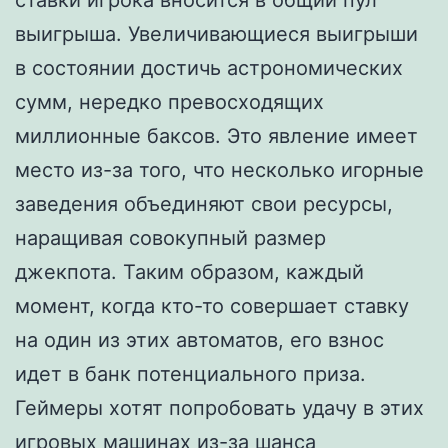
выигрыша. Увеличивающиеся выигрыши
в состоянии достичь астрономических
сумм, нередко превосходящих
миллионные баксов. Это явление имеет
место из-за того, что несколько игорные
заведения объединяют свои ресурсы,
наращивая совокупный размер
джекпота. Таким образом, каждый
момент, когда кто-то совершает ставку
на один из этих автоматов, его взнос
идет в банк потенциального приза.
Геймеры хотят попробовать удачу в этих
игровых машинах из-за шанса