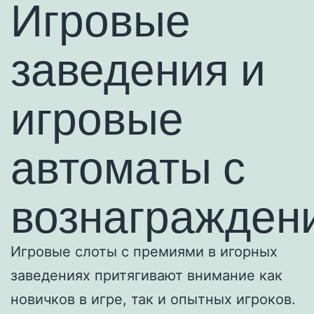
Игровые
заведения и
игровые
автоматы с
вознагражден
Игровые слоты с премиями в игорных
заведениях притягивают внимание как
новичков в игре, так и опытных игроков.