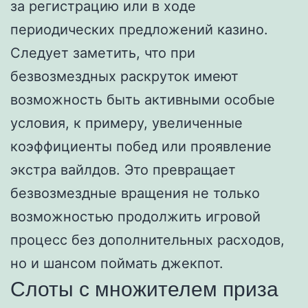
за регистрацию или в ходе
периодических предложений казино.
Следует заметить, что при
безвозмездных раскруток имеют
возможность быть активными особые
условия, к примеру, увеличенные
коэффициенты побед или проявление
экстра вайлдов. Это превращает
безвозмездные вращения не только
возможностью продолжить игровой
процесс без дополнительных расходов,
но и шансом поймать джекпот.
Слоты с множителем приза