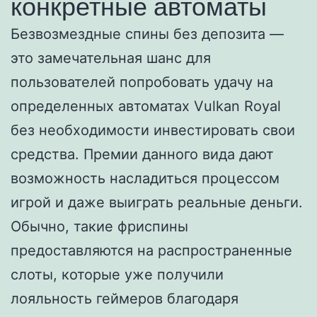
конкретные автоматы
Безвозмездные спины без депозита —
это замечательная шанс для
пользователей попробовать удачу на
определенных автоматах Vulkan Royal
без необходимости инвестировать свои
средства. Премии данного вида дают
возможность насладиться процессом
игрой и даже выиграть реальные деньги.
Обычно, такие фриспины
предоставляются на распространенные
слоты, которые уже получили
лояльность геймеров благодаря