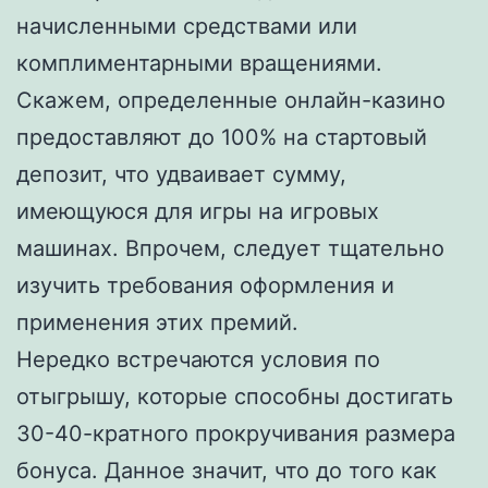
начисленными средствами или
комплиментарными вращениями.
Скажем, определенные онлайн-казино
предоставляют до 100% на стартовый
депозит, что удваивает сумму,
имеющуюся для игры на игровых
машинах. Впрочем, следует тщательно
изучить требования оформления и
применения этих премий.
Нередко встречаются условия по
отыгрышу, которые способны достигать
30-40-кратного прокручивания размера
бонуса. Данное значит, что до того как