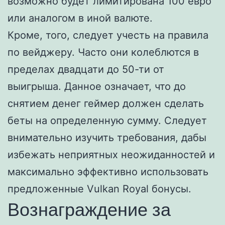
возможно будет лимитирована 100 евро
или аналогом в иной валюте.
Кроме, того, следует учесть на правила
по вейджеру. Часто они колеблются в
пределах двадцати до 50-ти от
выигрыша. Данное означает, что до
снятием денег геймер должен сделать
беты на определенную сумму. Следует
внимательно изучить требования, дабы
избежать неприятных неожиданностей и
максимально эффективно использовать
предложенные Vulkan Royal бонусы.
Вознаграждение за