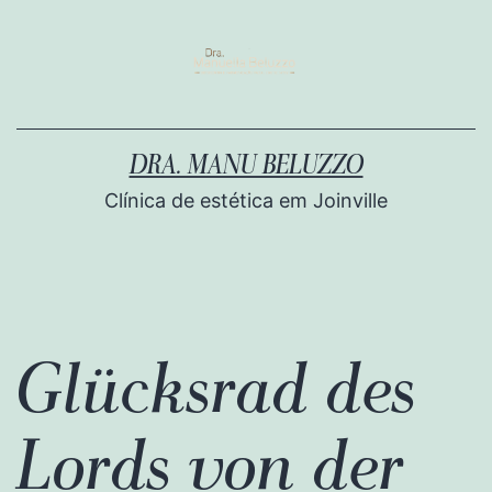
DRA. MANU BELUZZO
Clínica de estética em Joinville
Glücksrad des
Lords von der