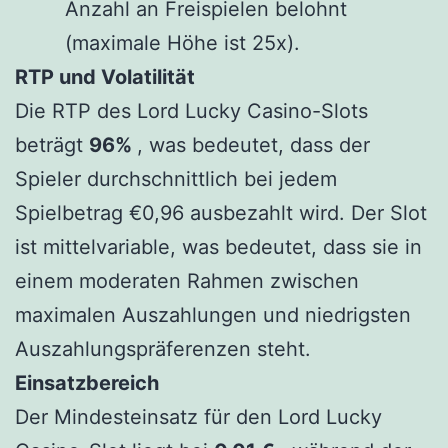
Anzahl an Freispielen belohnt
(maximale Höhe ist 25x).
RTP und Volatilität
Die RTP des Lord Lucky Casino-Slots
beträgt
96%
, was bedeutet, dass der
Spieler durchschnittlich bei jedem
Spielbetrag €0,96 ausbezahlt wird. Der Slot
ist mittelvariable, was bedeutet, dass sie in
einem moderaten Rahmen zwischen
maximalen Auszahlungen und niedrigsten
Auszahlungspräferenzen steht.
Einsatzbereich
Der Mindesteinsatz für den Lord Lucky