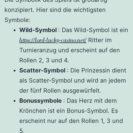
konzipiert. Hier sind die wichtigsten
Symbole:
Wild-Symbol
: Das Wild-Symbol ist ein
https://lord-lucky-casino.net/
Ritter im
Turnieranzug und erscheint auf den
Rollen 2, 3 und 4.
Scatter-Symbol
: Die Prinzessin dient
als Scatter-Symbol und wird an jedem
der fünf Rollen ausgewürfelt.
Bonussymbole
: Das Herz mit dem
Krönchen ist ein Bonus-Symbol. Es
erscheint nur auf den Rollen 1, 3 und
5.