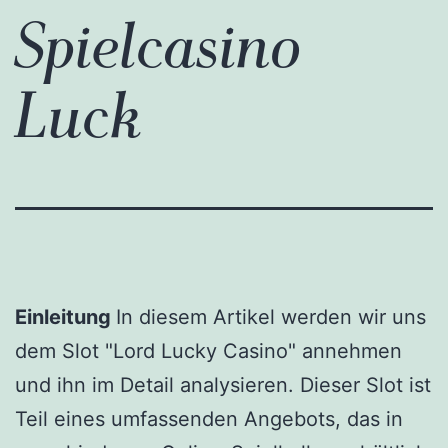
Spielcasino
Luck
Einleitung
In diesem Artikel werden wir uns
dem Slot "Lord Lucky Casino" annehmen
und ihn im Detail analysieren. Dieser Slot ist
Teil eines umfassenden Angebots, das in