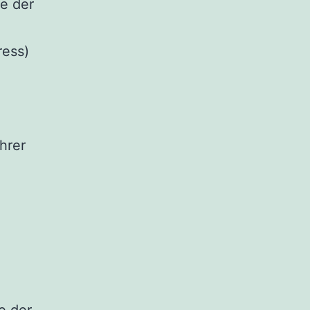
ge der
ress)
hrer