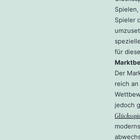
Spielen,
Spieler 
umzusetz
speziel
für dies
Marktb
Der Mark
reich an
Wettbewe
jedoch g
Glücksspi
moderns
abwechs