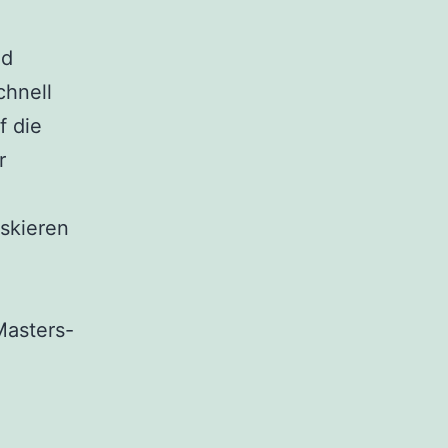
nd
chnell
f die
r
iskieren
Masters-