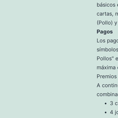
básicos 
cartas, 
(Pollo) y
Pagos
Los pago
símbolos
Pollos" 
máxima d
Premios
A contin
combina
3 c
4 j