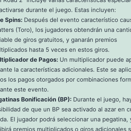
 Road 2" incluye varias características especia
ctivarse durante el juego. Estas incluyen:
e Spins:
Después del evento característico cau
tters (Toro), los jugadores obtendrán una cant
iable de giros gratuitos, y ganarán premios
tiplicados hasta 5 veces en estos giros.
tiplicador de Pagos:
Un multiplicador puede ap
ante la características adicionales. Este se apli
os los pagos otorgados por combinaciones for
ante este evento.
atinas Bonificación (BP):
Durante el juego, ha
ibilidad de que un BP sea activado al azar en c
da. El jugador podrá seleccionar una pegatina, 
ibirá premios multiplicados o giros adicionales 