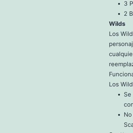
3 P
2 B
Wilds
Los Wild
personaj
cualquie
reemplaz
Funcion
Los Wild
Se 
co
No 
Sca