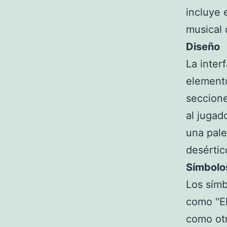
incluye 
musical 
Diseño
La inter
elemento
seccione
al jugado
una pale
desértic
Símbolo
Los símb
como "El
como otr