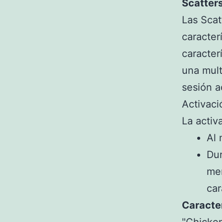
Scatter
Las Scat
caracter
caracter
una mult
sesión a
Activaci
La activ
Al 
Dur
men
car
Caracter