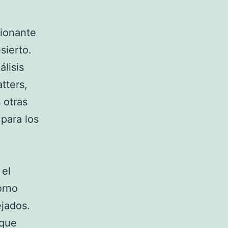
ionante
sierto.
lisis
tters,
 otras
para los
 el
orno
ejados.
 que