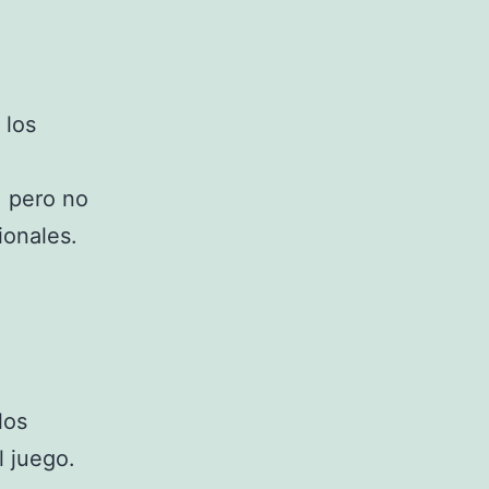
 los
, pero no
ionales.
los
l juego.