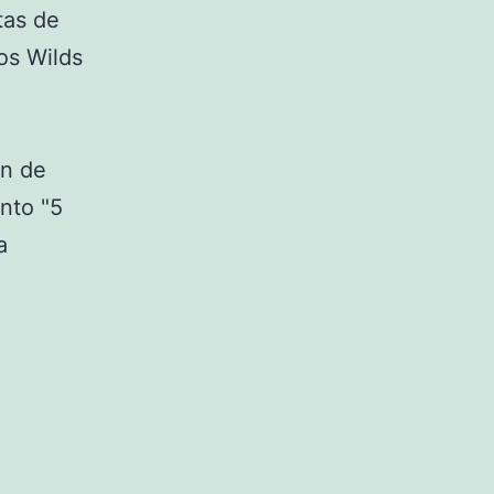
tas de
os Wilds
ón de
nto "5
a