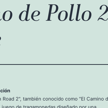
o de Pollo 
e
cción
 Road 2", también conocido como "El Camino d
n juego de tragamonedas diseñado por una