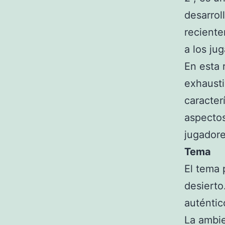
desarrol
recient
a los ju
En esta 
exhausti
caracter
aspectos
jugadore
Tema
El tema 
desierto
auténtic
La ambie