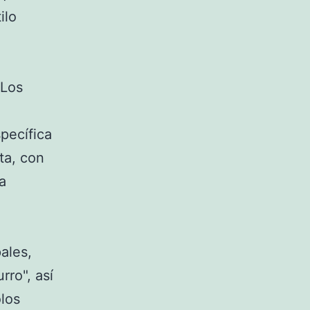
ilo
 Los
pecífica
sta, con
a
ales,
rro", así
los