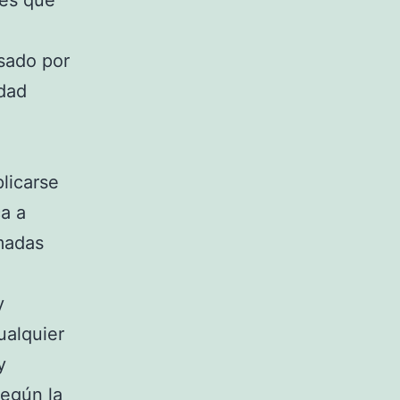
les que
sado por
idad
licarse
ca a
madas
y
ualquier
y
según la