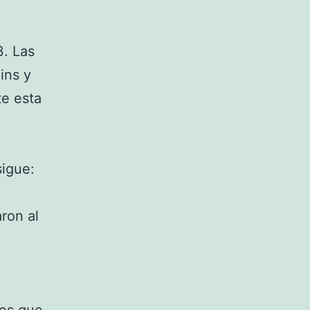
3. Las
ins y
te esta
sigue:
ron al