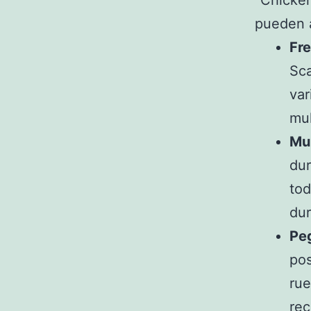
"Chicken
pueden a
Fre
Sca
var
mul
Mul
dur
tod
dur
Peg
pos
rue
rec