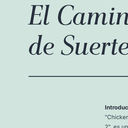
El Camin
de Suert
Introdu
"Chicken
2", es u