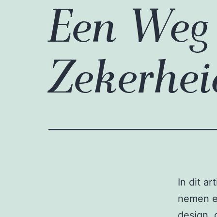
Een Weg 
Zekerhei
In dit a
nemen en
design, 