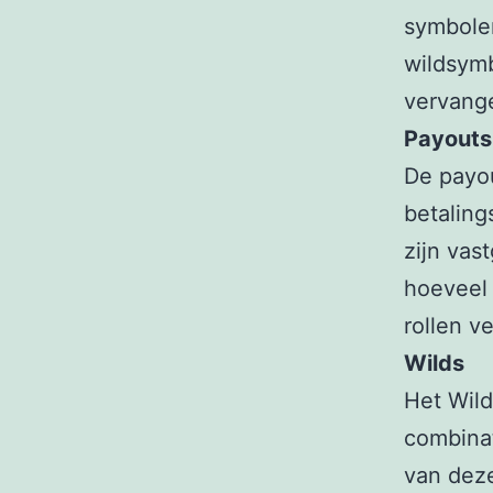
symbolen
wildsymb
vervang
Payouts
De payo
betaling
zijn vas
hoeveel 
rollen v
Wilds
Het Wil
combinat
van deze