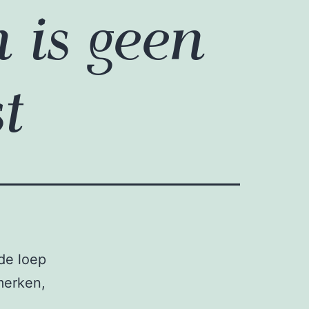
 is geen
t
 de loep
merken,