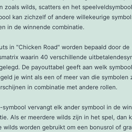
 zoals wilds, scatters en het speelveldsymbool
ool kan zichzelf of andere willekeurige symbol
en in de winnende combinatie.
uts in "Chicken Road" worden bepaald door de
smatrix waarin 40 verschillende uitbetalendes
tgelegd. De payouttabel geeft aan welk symboo
geld je wint als een of meer van die symbolen 
erschijnen in combinatie met andere rollen.
d-symbool vervangt elk ander symbool in de wi
ie. Als er meerdere wilds zijn in het spel, dan 
 wilds worden gebruikt om een bonusrol of grat