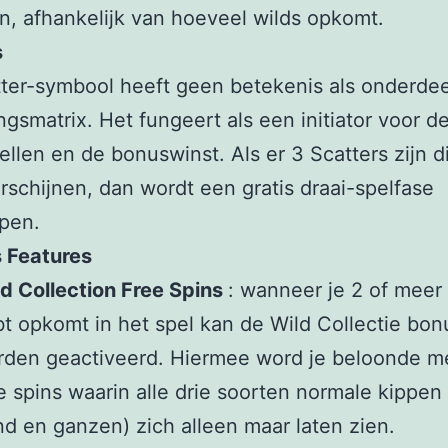
en, afhankelijk van hoeveel wilds opkomt.
s
ter-symbool heeft geen betekenis als onderdee
ingsmatrix. Het fungeert als een initiator voor d
llen en de bonuswinst. Als er 3 Scatters zijn d
erschijnen, dan wordt een gratis draai-spelfase
pen.
 Features
d Collection Free Spins
: wanneer je 2 of meer
t opkomt in het spel kan de Wild Collectie bon
den geactiveerd. Hiermee word je beloonde me
e spins waarin alle drie soorten normale kippen 
d en ganzen) zich alleen maar laten zien.