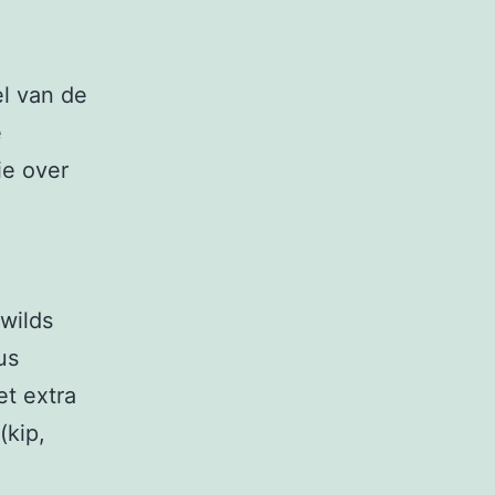
l van de
e
ie over
 wilds
us
t extra
(kip,