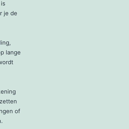
 is
r je de
ing,
op lange
wordt
kening
nzetten
angen of
n.