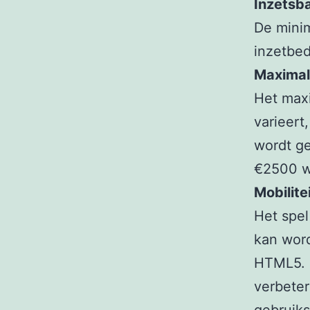
Inzetsb
De mini
inzetbed
Maximale
Het max
varieert
wordt ge
€2500 wi
Mobilite
Het spel
kan word
HTML5. H
verbeter