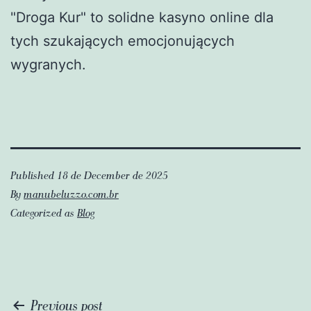
"Droga Kur" to solidne kasyno online dla
tych szukających emocjonujących
wygranych.
Published
18 de December de 2025
By
manubeluzzo.com.br
Categorized as
Blog
Previous post