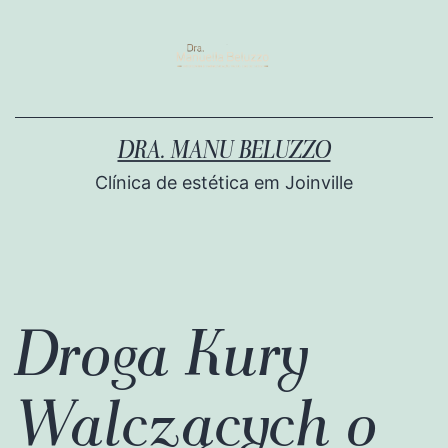
DRA. MANU BELUZZO
Clínica de estética em Joinville
Droga Kury
Walczących o