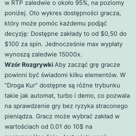
w RTP zaledwie o około 95%, na poziomy
poniżej. Oto wykres dostępności gracza,
który może pomóc każdemu podjąć
decyzję: Dostępne zakłady to od $0,50 do
$100 za spin. Jednocześnie max wypłaty
wynoszą zaledwie 15000x.
Wzór Rozgrywki
Aby zacząć grę gracze
powinni być świadomi kilku elementów. W
"Droga Kur" dostępne są różne trybunku
takie jak automat, turbo i demo, co pozwala
na sprawdzenie gry bez ryzyka straconego
pieniądza. Gracz może wybrać zakład w
wartościach od 0.01 do 10$ na