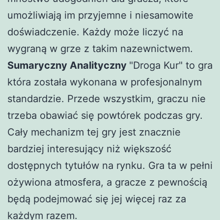
umożliwiają im przyjemne i niesamowite
doświadczenie. Każdy może liczyć na
wygraną w grze z takim nazewnictwem.
Sumaryczny Analityczny
"Droga Kur" to gra
która została wykonana w profesjonalnym
standardzie. Przede wszystkim, graczu nie
trzeba obawiać się powtórek podczas gry.
Cały mechanizm tej gry jest znacznie
bardziej interesujący niż większość
dostępnych tytułów na rynku. Gra ta w pełni
ożywiona atmosfera, a gracze z pewnością
będą podejmować się jej więcej raz za
każdym razem.