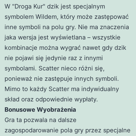
W "Droga Kur" dzik jest specjalnym
symbolem Wildem, który może zastępować
inne symboli na polu gry. Nie ma znaczenia
jaka wersja jest wyświetlana – wszystkie
kombinacje można wygrać nawet gdy dzik
nie pojawi się jedynie raz z innymi
symbolami. Scatter nieco różni się,
ponieważ nie zastępuje innych symboli.
Mimo to każdy Scatter ma indywidualny
skład oraz odpowiednie wypłaty.
Bonusowe Wyobrażenia
Gra ta pozwala na dalsze
zagospodarowanie pola gry przez specjalne