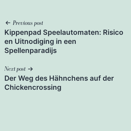
Previous post
Kippenpad Speelautomaten: Risico
en Uitnodiging in een
Spellenparadijs
Next post
Der Weg des Hähnchens auf der
Chickencrossing