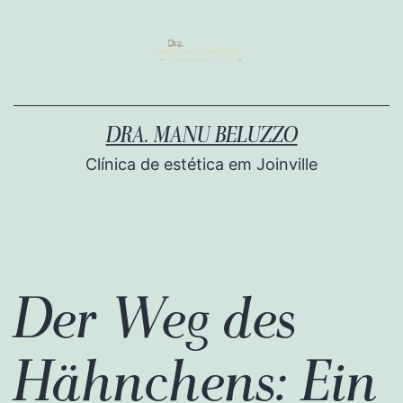
DRA. MANU BELUZZO
Clínica de estética em Joinville
Der Weg des
Hähnchens: Ein