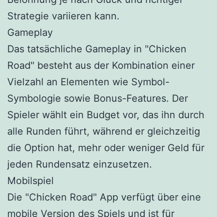
Strategie variieren kann.
Gameplay
Das tatsächliche Gameplay in "Chicken
Road" besteht aus der Kombination einer
Vielzahl an Elementen wie Symbol-
Symbologie sowie Bonus-Features. Der
Spieler wählt ein Budget vor, das ihn durch
alle Runden führt, während er gleichzeitig
die Option hat, mehr oder weniger Geld für
jeden Rundensatz einzusetzen.
Mobilspiel
Die "Chicken Road" App verfügt über eine
mobile Version des Spiels und ist für