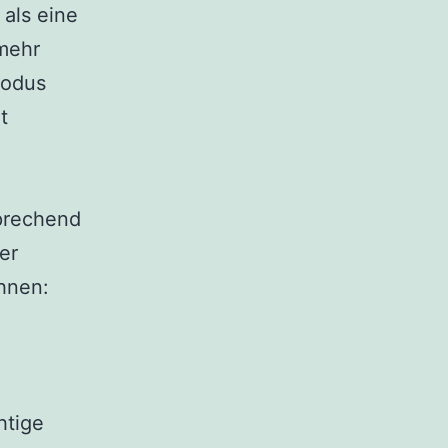
 als eine
 mehr
Modus
t
sprechend
er
hnen:
n
htige