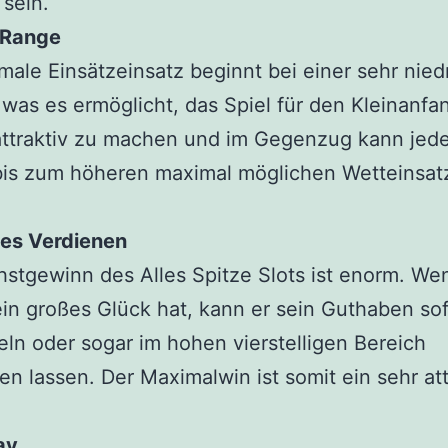
sein.
-Range
male Einsätzeinsatz beginnt bei einer sehr nied
as es ermöglicht, das Spiel für den Kleinanfa
attraktiv zu machen und im Gegenzug kann jed
bis zum höheren maximal möglichen Wetteinsat
es Verdienen
stgewinn des Alles Spitze Slots ist enorm. We
ein großes Glück hat, kann er sein Guthaben sof
ln oder sogar im hohen vierstelligen Bereich
 lassen. Der Maximalwin ist somit ein sehr att
ay