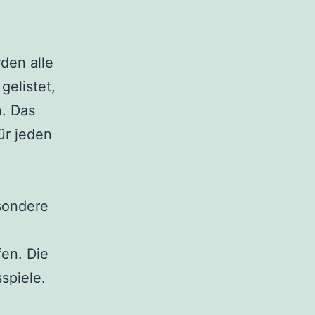
rden alle
gelistet,
n. Das
ür jeden
esondere
en. Die
spiele.