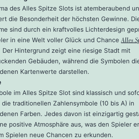
a des Alles Spitze Slots ist atemberaubend u
ert die Besonderheit der höchsten Gewinne. Di
me sind durch ein kraftvolles Lichterdesign gep
Alles S
ler in eine Welt voller Glück und Chance
. Der Hintergrund zeigt eine riesige Stadt mit
uckenden Gebäuden, während die Symbolen di
denen Kartenwerte darstellen.
e
ole im Alles Spitze Slot sind klassisch und sof
g: die traditionellen Zahlensymbole (10 bis A) in
denen Farben. Jedes davon ist einzigartig gest
ne positive Atmosphäre aus, was den Spieler er
em Spielen neue Chancen zu erkunden.