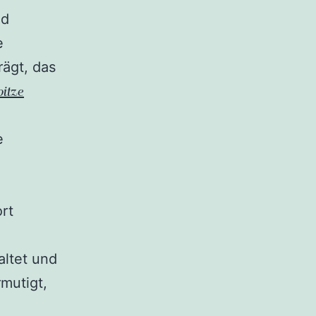
nd
e
rägt, das
pitze
e
ort
altet und
mutigt,