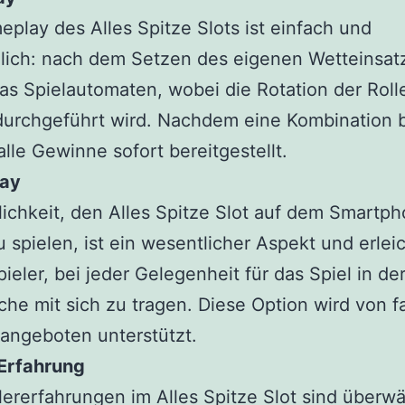
play des Alles Spitze Slots ist einfach und
lich: nach dem Setzen des eigenen Wetteinsat
das Spielautomaten, wobei die Rotation der Roll
durchgeführt wird. Nachdem eine Kombination 
lle Gewinne sofort bereitgestellt.
lay
ichkeit, den Alles Spitze Slot auf dem Smartp
u spielen, ist ein wesentlicher Aspekt und erlei
ieler, bei jeder Gelegenheit für das Spiel in de
he mit sich zu tragen. Diese Option wird von fa
angeboten unterstützt.
-Erfahrung
lererfahrungen im Alles Spitze Slot sind überwä