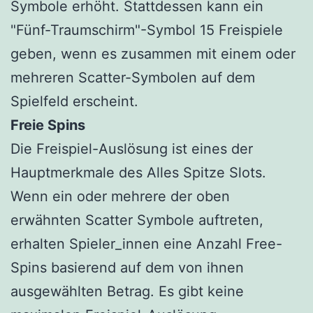
Symbole erhöht. Stattdessen kann ein
"Fünf-Traumschirm"-Symbol 15 Freispiele
geben, wenn es zusammen mit einem oder
mehreren Scatter-Symbolen auf dem
Spielfeld erscheint.
Freie Spins
Die Freispiel-Auslösung ist eines der
Hauptmerkmale des Alles Spitze Slots.
Wenn ein oder mehrere der oben
erwähnten Scatter Symbole auftreten,
erhalten Spieler_innen eine Anzahl Free-
Spins basierend auf dem von ihnen
ausgewählten Betrag. Es gibt keine