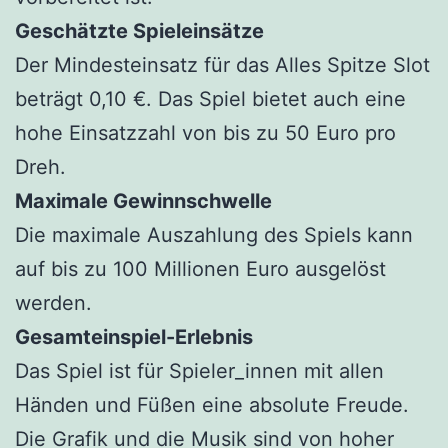
Geschätzte Spieleinsätze
Der Mindesteinsatz für das Alles Spitze Slot
beträgt 0,10 €. Das Spiel bietet auch eine
hohe Einsatzzahl von bis zu 50 Euro pro
Dreh.
Maximale Gewinnschwelle
Die maximale Auszahlung des Spiels kann
auf bis zu 100 Millionen Euro ausgelöst
werden.
Gesamteinspiel-Erlebnis
Das Spiel ist für Spieler_innen mit allen
Händen und Füßen eine absolute Freude.
Die Grafik und die Musik sind von hoher