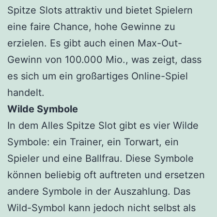
Spitze Slots attraktiv und bietet Spielern
eine faire Chance, hohe Gewinne zu
erzielen. Es gibt auch einen Max-Out-
Gewinn von 100.000 Mio., was zeigt, dass
es sich um ein großartiges Online-Spiel
handelt.
Wilde Symbole
In dem Alles Spitze Slot gibt es vier Wilde
Symbole: ein Trainer, ein Torwart, ein
Spieler und eine Ballfrau. Diese Symbole
können beliebig oft auftreten und ersetzen
andere Symbole in der Auszahlung. Das
Wild-Symbol kann jedoch nicht selbst als