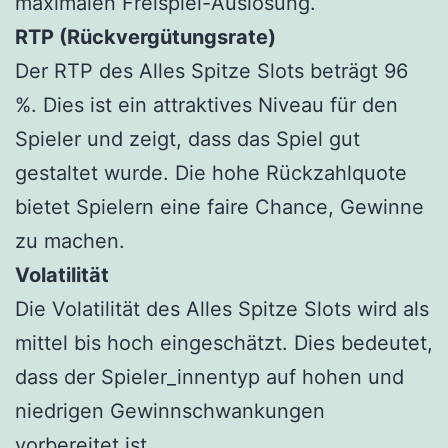
maximalen Freispiel-Auslösung.
RTP (Rückvergütungsrate)
Der RTP des Alles Spitze Slots beträgt 96
%. Dies ist ein attraktives Niveau für den
Spieler und zeigt, dass das Spiel gut
gestaltet wurde. Die hohe Rückzahlquote
bietet Spielern eine faire Chance, Gewinne
zu machen.
Volatilität
Die Volatilität des Alles Spitze Slots wird als
mittel bis hoch eingeschätzt. Dies bedeutet,
dass der Spieler_innentyp auf hohen und
niedrigen Gewinnschwankungen
vorbereitet ist.