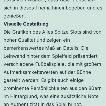
sich in dieses Thema hineinbegeben und es
genießen.
Visuelle Gestaltung
Die Grafiken des Alles Spitze Slots sind von
hoher Qualität und zeigen ein
bemerkenswertes Maß an Details. Die
Leinwand hinter dem Spielfeld präsentiert
verschiedene Fußballspiele, die mit großem
Aufmerksamkeitswerten auf der Bühne
gestellt werden. Es gibt auch einige
prominente Persönlichkeiten aus den 80ern
im Hintergrund, was eine zusätzliche Note
an Authentizität in das Spiel bringt.